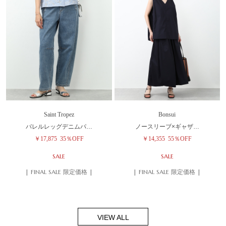
Saint Tropez
Bonsui
バレルレッグデニムパ…
ノースリーブ×ギャザ…
￥17,875
35％OFF
￥14,355
55％OFF
SALE
SALE
| FINAL SALE 限定価格 |
| FINAL SALE 限定価格 |
VIEW ALL