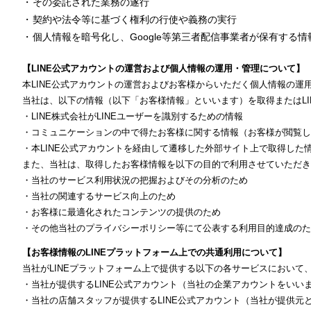
その委託された業務の遂行
契約や法令等に基づく権利の行使や義務の実行
個人情報を暗号化し、Google等第三者配信事業者が保有する
【LINE公式アカウントの運営および個人情報の運用・管理について】
本LINE公式アカウントの運営およびお客様からいただく個人情報の運
当社は、以下の情報（以下「お客様情報」といいます）を取得またはLI
・LINE株式会社がLINEユーザーを識別するための情報
・コミュニケーションの中で得たお客様に関する情報（お客様が閲覧し
・本LINE公式アカウントを経由して遷移した外部サイト上で取得し
また、当社は、取得したお客様情報を以下の目的で利用させていただき
・当社のサービス利用状況の把握およびその分析のため
・当社の関連するサービス向上のため
・お客様に最適化されたコンテンツの提供のため
・その他当社のプライバシーポリシー等にて公表する利用目的達成のた
【お客様情報のLINEプラットフォーム上での共通利用について】
当社がLINEプラットフォーム上で提供する以下の各サービスにおい
・当社が提供するLINE公式アカウント（当社の企業アカウントをいい
・当社の店舗スタッフが提供するLINE公式アカウント（当社が提供元