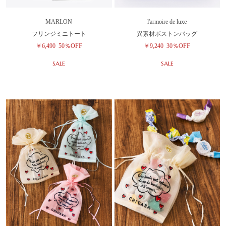
MARLON
l'armoire de luxe
フリンジミニトート
異素材ボストンバッグ
￥6,490
50％OFF
￥9,240
30％OFF
SALE
SALE