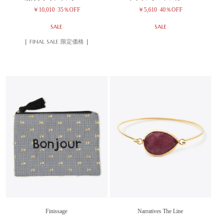
￥10,010
35％OFF
￥5,610
40％OFF
SALE
SALE
| FINAL SALE 限定価格 |
Finissage
Narratives The Line