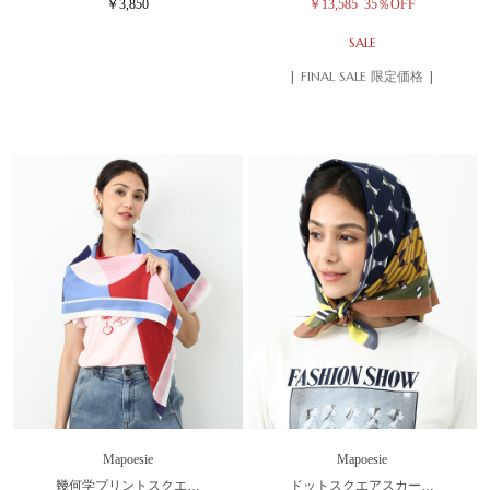
￥3,850
￥13,585
35％OFF
SALE
| FINAL SALE 限定価格 |
Mapoesie
Mapoesie
幾何学プリントスクエ…
ドットスクエアスカー…