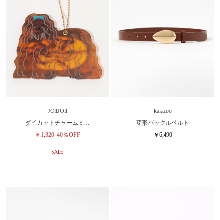
JOliJOli
kakatoo
ダイカットチャームミ…
変形バックルベルト
￥1,320
40％OFF
￥6,490
SALE