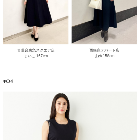
青葉台東急スクエア店
西銀座デパート店
まいこ 167cm
まゆ 158cm
#04