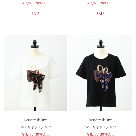
￥7,920
20％OFF
￥7,920
20％OFF
SALE
SALE
l'armoire de luxe
l'armoire de luxe
BAGリボンTシャツ
BAGリボンTシャツ
￥8,470
30％OFF
￥8,470
30％OFF