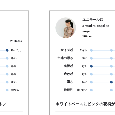
ユニモール店
armoire caprice
suga
162cm
2026-8-2
サイズ感
ゆったり
タイト
生地の厚さ
厚い
薄い
光沢感
あり
なし
透け感
あり
なし
重さ
重い
軽い
伸縮性
伸びる
伸びない
ト／
ホワイトベースにピンクの花柄が