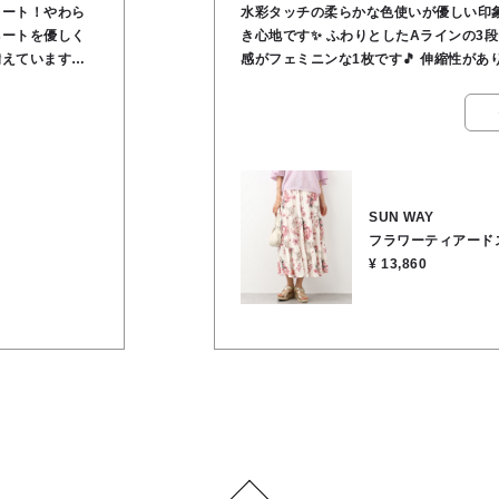
カート！やわら
水彩タッチの柔らかな色使いが優しい印
ネートを優しく
き心地です✨️ ふわりとしたAラインの3
備えています。
感がフェミニンな1枚です🎵 伸縮性が
エットをキー
の長いご旅行や、お出かけにオススメです
品なフェミニン
ステル95％、ポリウレタン5％
デイリーからラ
トゴム●ポケット
SUN WAY
フラワーティアード
¥ 13,860