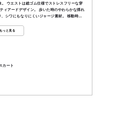
象。 ウエストは総ゴム仕様でストレスフリーな穿
段ティアードデザイン。 歩いた時のやわらかな揺れ
あり、シワにもなりにくいジャージ素材。 移動時間
🌈 ご自宅でのお洗濯もOKです。 素材／ポリエ
もっと見る
スカート