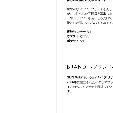
優しい花柄が映えるスカート。
華やかなフラワープリントをあし
が、女性らしい雰囲気を演出しま
トやカットソーを合わせるだけで
掛けした着こなしもおすすめです
裏地/インナー
なし
ウエスト
総ゴム
ポケット
なし
BRAND
-ブランド
SUN WAY
/ イタリ
サン ウェイ
2006年に設立されたイタリアブラン
イスのベストマッチを目指してい
す。