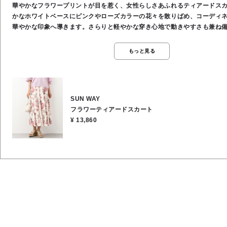
華やかなフラワープリントが目を惹く、女性らしさあふれるティアードス
かなホワイトベースにピンクやローズカラーの花々を散りばめ、コーディ
華やかな印象へ導きます。さらりと軽やかな穿き心地で動きやすさも兼ね
ウエストは総ゴム仕様でリラックス感がありながら、すっきりとしたシル
プ。裾に向かって広がるティアードデザインが歩くたびに美しく揺れ、上
もっと見る
スタイルを演出します。シンプルなトップスと合わせるだけで着映えし、
ンチ会、お出かけシーンまで幅広く活躍する一枚です✨●裏地なし●ウエス
なし●ポリエステル95％, ポリウレタン5％●お洗濯OK
SUN WAY
フラワーティアードスカート
¥ 13,860