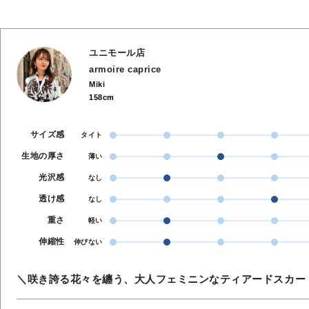
ユニモール店
armoire caprice
Miki
158cm
サイズ感
タイト
生地の厚さ
薄い
光沢感
なし
透け感
なし
重さ
軽い
伸縮性
伸びない
＼咲き誇る花々を纏う、大人フェミニンなティアードスカー