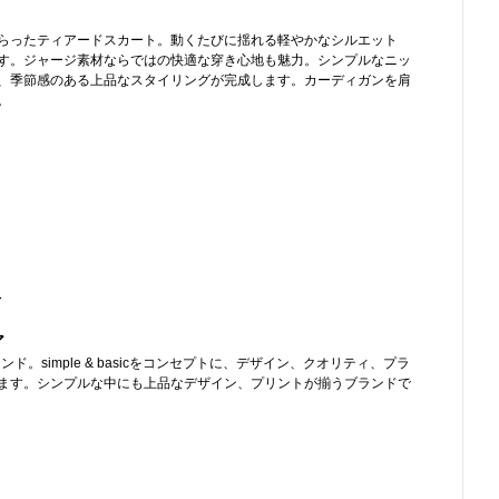
らったティアードスカート。動くたびに揺れる軽やかなシルエット
す。ジャージ素材ならではの快適な穿き心地も魅力。シンプルなニッ
、季節感のある上品なスタイリングが完成します。カーディガンを肩
。
-
ア
ド。simple & basicをコンセプトに、デザイン、クオリティ、プラ
ます。シンプルな中にも上品なデザイン、プリントが揃うブランドで