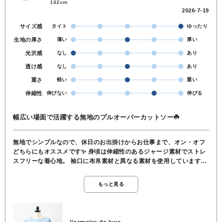
162cm
2026-7-19
サイズ感
タイト
ゆったり
生地の厚さ
薄い
厚い
光沢感
なし
あり
透け感
なし
あり
重さ
軽い
重い
伸縮性
伸びない
伸びる
幅広い場面で活躍する無地のプルオーバーカットソー☘️
無地でシンプルなので、休日のお出掛けからお仕事まで、オン・オフ
どちらにもオススメです✨️ 身頃は伸縮性のあるジャージ素材でストレ
スフリーな着心地。 袖口に布帛素材と異なる素材を使用しています☺️
お袖は袖口の折返しデザインがオシャレなフレンチスリーブ。 肩まわ
りをゆったりカバーしてくれるのが嬉しいポイントです💡 フロントの
もっと見る
裾には立体感のあるタックデザインが施されていて、ボトムにインし
なくても1枚ですっきり決まります🎵 後ろ側の裾が長くなっていて、
パンツスタイルにもピッタリです☆ ご自宅でのお洗濯もOKです。 素
材 本体／ポリエステル100％ 別布／再生繊維(セルロー