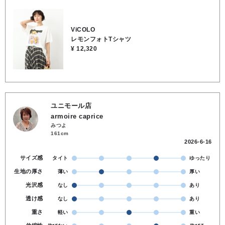
ンツやスカートに合わせるだけでこなれた印象に仕上がり、デイリー
から旅行まで幅広く活躍する一枚です✨●コットン100％●お洗濯OK
ViCOLO
レモンフォトTシャツ
¥ 12,320
ユニモール店
armoire caprice
みつよ
161cm
2026-6-16
サイズ感
タイト
ゆったり
生地の厚さ
薄い
厚い
光沢感
なし
あり
透け感
なし
あり
重さ
軽い
重い