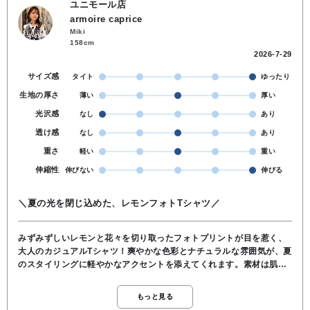
ユニモール店
armoire caprice
Miki
158cm
2026-7-29
サイズ感
タイト
ゆったり
生地の厚さ
薄い
厚い
光沢感
なし
あり
透け感
なし
あり
重さ
軽い
重い
伸縮性
伸びない
伸びる
＼夏の光を閉じ込めた、レモンフォトTシャツ／
みずみずしいレモンと花々を切り取ったフォトプリントが目を惹く、
大人のカジュアルTシャツ！爽やかな色彩とナチュラルな雰囲気が、夏
のスタイリングに軽やかなアクセントを添えてくれます。素材は肌触
りの良いコットン100％。さらりとした着心地で暑い季節も快適に過
ごせます。ゆったりとしたシルエットとドロップショルダーが程よい
もっと見る
抜け感を演出し、身体のラインを拾いにくいのも嬉しいポイント♪ パ