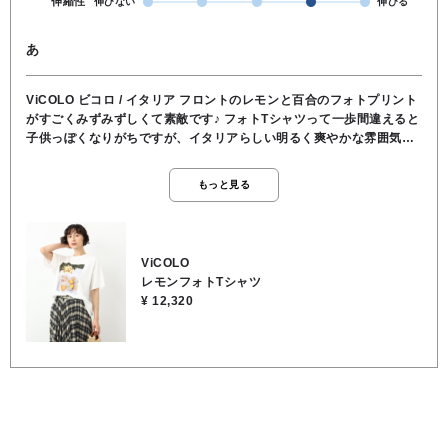
伸縮性
伸びない
伸びる
あ
ViCOLO ビコロ / イタリア フロントのレモンと百合のフォトプリント
がすごくみずみずしくて素敵です♪ フォトTシャツって一歩間違えると
子供っぽくなりがちですが、イタリアらしい明るく爽やかな雰囲気が
あり、プリントの色味が落ち着いているので、大人の女性が綺麗に着
られるデザインです。 お袖で、肩が少し落ちたドロップショルダー
もっと見る
と、肘まで隠れる長めの五分袖になって、気になる二の腕を自然にカ
バーしつつ、全体を華奢に見せてくれます。 デニムでカジュアルに外
しても上品にまとまります。 ★着丈 63cm ★肩幅 59cm ★身幅
55cm ★袖丈 16cm ●手洗い可能 ●コットン100％
ViCOLO
レモンフォトTシャツ
¥ 12,320