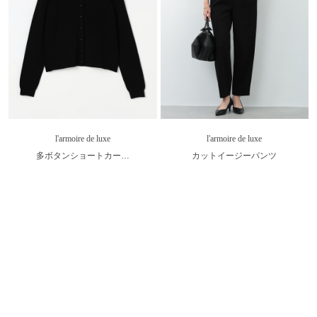
l'armoire de luxe
l'armoire de luxe
多ボタンショートカー…
カットイージーパンツ
￥5,940
40％OFF
￥6,050
50％OFF
SALE
SALE