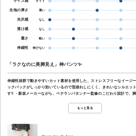
サイズ感
タイト
生地の厚さ
薄い
光沢感
なし
透け感
なし
重さ
軽い
伸縮性
伸びない
「ラクなのに美脚見え」神パンツ✨
伸縮性抜群で動きやすいカット素材を使用した、ストレスフリーなイージー
ックバックがしっかり効いているので型崩れしにくく、きれいなシルエッ
す‼️ ・新規メーカーながら、ベテランパタンナー監修のこだわり設計で、脚のラインを拾い
すぎずスッキリ見え︎👍🏻 ・ウエストは総ゴム仕様でラクな履き心地なのに
・ポケット付きで実用性もあり、デイリーからお出かけまで幅広く活躍する一本
もっと見る
カラー展開 アイボリー/ブラック ⚪️素材 レーヨン50％, ポリエステル45
ン5％ ⚪️手洗い可能⭕️