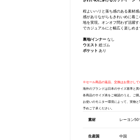
きれいめに穿けるカットイージー
程よいハリと落ち感のある素材感
感がありながらもきれいめに着こ
地を実現。オンオフ問わず活躍す
でカジュアルにと幅広く楽しめま
裏地/インナー
なし
ウエスト
総ゴム
ポケット
あり
※セール商品の返品、交換はお受けして
海外のブランドは日本のサイズ基準と異
各商品のサイズ表をご確認のうえ、ご購
お使いのモニター環境によって、実物と
予めご了承ください。
素材
レーヨン50
生産国
中国