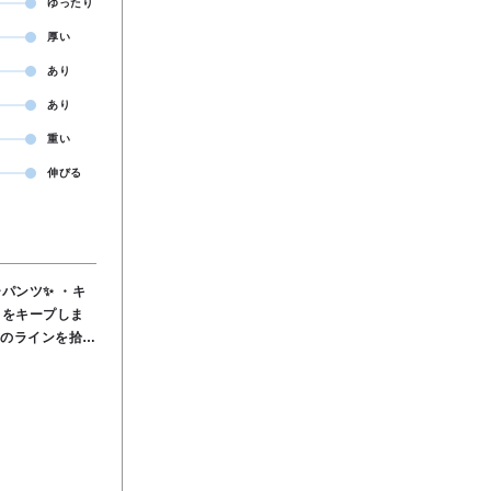
ゆったり
厚い
あり
あり
重い
伸びる
パンツ✨ ・キ
トをキープしま
、きちんと感も◎
です🍀 ⚪️
％, ポリウレタ