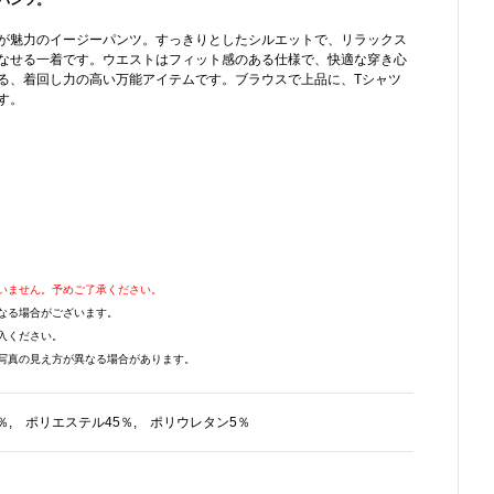
パンツ。
が魅力のイージーパンツ。すっきりとしたシルエットで、リラックス
なせる一着です。ウエストはフィット感のある仕様で、快適な穿き心
る、着回し力の高い万能アイテムです。ブラウスで上品に、Tシャツ
す。
いません。予めご了承ください。
なる場合がございます。
入ください。
写真の見え方が異なる場合があります。
％, ポリエステル45％, ポリウレタン5％