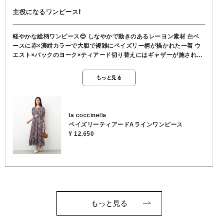
主役になるワンピース❗
軽やかな総柄ワンピース😊 しなやかで動きのあるレーヨン素材 白ベ
ースに赤×濃紺カラーで大胆で複雑にペイズリー柄が描かれた一着 ウ
エスト×バックのヨーク×ティアード切り替えにはギャザーが施された
ロング丈のティアードデザイン👏 リラクシーながらスタイルアップ叶
うシルエット タッセルの付いた紐で開き具合の調節ができるクルーネ
もっと見る
ック ゴムの入った袖口でフリルデザインの半袖パフスリーブ ●レーヨ
ン100％ ●洗濯 OK ●裏地 なし ●透け感 なし ●伸縮性 な
し ●袖口 ゴム ●163cmでふくらはぎ下くらいの丈感
la coccinella
ペイズリーティアードAラインワンピース
¥ 12,650
もっと見る