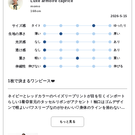
Luxe armoire caprice
momo
168cm
2026-5-15
サイズ感
タイト
ゆったり
生地の厚さ
薄い
厚い
光沢感
なし
あり
透け感
なし
あり
重さ
軽い
重い
伸縮性
伸びない
伸びる
1枚で決まるワンピース❤️
ネイビーとレッドカラーのペイズリープリントが目を引くインポート
らしい1着😌首元のタッセルリボンがアクセント！袖口はゴムデザイ
ンで程よいパフスリーブなのがかわいい♡身体のラインを拾わないシ
ルエットは、ストレスフリーな着心地です♪
もっと見る