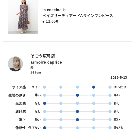
la coccinella
ペイズリーティアードAラインワンピース
¥ 12,650
そごう広島店
armoire caprice
愛
163cm
2026-5-13
サイズ感
タイト
ゆったり
生地の厚さ
薄い
厚い
光沢感
なし
あり
透け感
なし
あり
重さ
軽い
重い
伸縮性
伸びない
伸びる