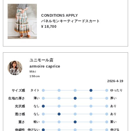
夏らしく、綿100% の素材が涼しいく履いて頂ける 一枚です🎵🤭
✩素材… 綿100% ✩取り扱い方法… 手洗い可
CONDITIONS APPLY
パネルモンキーティアードスカート
¥ 18,700
ユニモール店
armoire caprice
Miki
158cm
2026-4-19
サイズ感
タイト
ゆったり
生地の厚さ
薄い
厚い
光沢感
なし
あり
透け感
なし
あり
重さ
軽い
重い
伸縮性
伸びない
伸びる