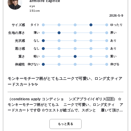
armoire caprice
eye
151cm
2026-5-9
サイズ感
タイト
ゆったり
生地の厚さ
薄い
厚い
光沢感
なし
あり
透け感
なし
あり
重さ
軽い
重い
伸縮性
伸びない
伸びる
モンキーモチーフ柄がとてもユニークで可愛い、ロング丈ティア
ードスカート✨✨
（conditions apply コンディショ ンズアプライ/イギリス🇬🇧） ✩
モンキーモチーフ柄がとてもユ ニークで可愛い、ロング丈ティ ア
ードスカートです😌 ✩ウエストが総ゴムで、スポンと 履いて頂けま
す👀 ✩膝くらいまでの裏地付きです 😌 ✩ティアード切り替え部分に
刺繍 糸が束で入り、ポイントになり ます👀 ✩小柄な方にも、
もっと見る
くるぶしくらい で履いて頂ける丈感になります 😄 ✩大人可愛く