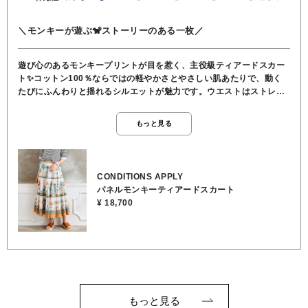
＼モンキーが遊ぶ🐒ストーリーのある一枚／
遊び心のあるモンキープリントが目を惹く、主役級ティアードスカー
ト✨コットン100％ならではの軽やかさとやさしい肌あたりで、動く
たびにふんわりと揺れるシルエットが魅力です。ウエストはストレス
フリーなゴム仕様で、リラックス感がありながらも自然にスタイルア
ップ♪ 繊細な刺繍切り替えとパネルデザインが、カジュアルになりす
もっと見る
ぎず大人のこなれ感を演出します。シンプルなトップスを合わせるだ
けで、コーディネートが一気に華やぐ一着！着るだけで、気分まで上
げてくれる存在感です♪●裏地あり●ウエスト後ろゴム●ポケットなし●
お洗濯可●表地／コットン100％, 裏地／コットン100％
CONDITIONS APPLY
パネルモンキーティアードスカート
¥ 18,700
もっと見る