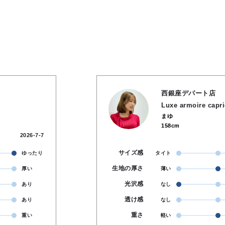
西銀座デパート店
Luxe armoire capr
まゆ
158cm
2026-7-7
サイズ感
ゆったり
タイト
生地の厚さ
厚い
薄い
光沢感
あり
なし
透け感
あり
なし
重さ
重い
軽い