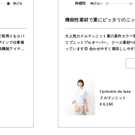
伸縮性
伸びる
伸びない
機能性素材で夏にピッタリのニッ
で肩周りをカバ
大人気のドルマンニット夏の新作カラー
ザインで仕事着
リブニットプルオーバー。 クール素材×
高機能アイテム
っています😊 合わせやすく着回ししやす
材／レーヨン
l'armoire de luxe
ドルマンニット
¥ 6,160