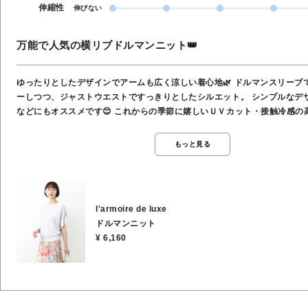
伸縮性
伸びない
万能で人気の横リブドルマンニット👑
ゆったりとしたデザインでアームも広く涼しい着心地🌿 ドルマンスリーブ
ーしつつ、ジャストウエストですっきりとしたシルエット。 シンプルなデ
などにもオススメです😊 これからの季節に嬉しいＵＶカット・接触冷感の
✨ デイリー使いにピッタリな１枚です🎵 ご自宅でのお洗濯もOKです。 素
80％、ナイロン20％
もっと見る
l'armoire de luxe
ドルマンニット
¥ 6,160