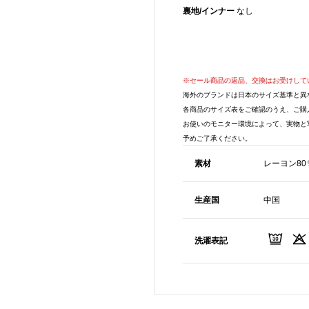
裏地/インナー
なし
※セール商品の返品、交換はお受けして
海外のブランドは日本のサイズ基準と異
各商品のサイズ表をご確認のうえ、ご購
お使いのモニター環境によって、実物と
予めご了承ください。
素材
レーヨン80
生産国
中国
洗濯表記