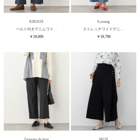
KIKISIX
b.young
ベルト付きデニムワイ…
ストレッチワイドデニ…
￥28,600
￥18,700
l'armoire de luxe
MUII