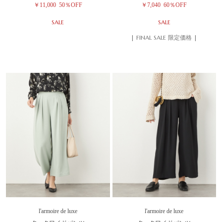
￥11,000
50％OFF
￥7,040
60％OFF
SALE
SALE
| FINAL SALE 限定価格 |
l'armoire de luxe
l'armoire de luxe