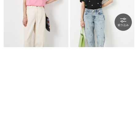
Saint Tropez
FABIENNE CHAPOT
バレルレッグパンツ
ベリー刺繍ストーンデ…
￥15,015
35％OFF
￥21,780
45％OFF
SALE
SALE
| FINAL SALE 限定価格 |
| FINAL SALE 限定価格 |