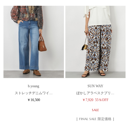
b.young
SUN WAY
ストレッチデニムワイ…
ぼかしアラベスクプリ…
￥16,500
￥7,920
55％OFF
SALE
| FINAL SALE 限定価格 |