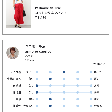
l'armoire de luxe
コットンリネンパンツ
¥ 8,470
ユニモール店
armoire caprice
みつよ
161cm
2026-5-3
サイズ感
タイト
ゆったり
生地の厚さ
薄い
厚い
光沢感
なし
あり
透け感
なし
あり
重さ
軽い
重い
伸縮性
伸びない
伸びる