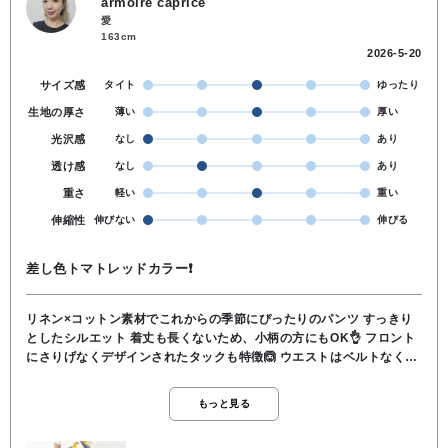
armoire caprice
愛
163cm
2026-5-20
サイズ感
タイト
ゆったり
生地の厚さ
薄い
厚い
光沢感
なし
あり
透け感
なし
あり
重さ
軽い
重い
伸縮性
伸びない
伸びる
差し色トマトレッドカラー❗
リネン×コットン素材でこれからの季節にぴったりのパンツ すっきり
としたシルエット 着丈も長くないため、小柄の方にもOK👌 フロント
にさりげなくデザインされたタックも特徴🙆 ウエストはベルトなくて
もジャストなサイズ感 ●麻52％ 綿48％ ●洗濯 OK ●裏地 な
し ●透け感 なし ●伸縮性 なし ●ポケット あり ●ウエス
もっと見る
ト 後ろゴム&フロントファスナー ●163cmでくるぶしくらいの丈
感