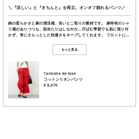
＼『涼しい』と『きちんと』を両立。オンオフ頼れるパンツ／
綿の柔らかさと麻の清涼感、良いとこ取りの素材です。 麻特有のシャ
リ感がありつつも、肌当たりはしなやか…汗ばむ季節でも肌に張り付
かず、常にさらっとした快適さをキープしてくれます。 フロントにタ
ックが入っているので、お腹周りはスッキリ見せつつ、脚のラインは
拾いません。 広がりすぎないストレート寄りのワイドシルエットなの
もっと見る
で、小柄な方でもバランス良く着こなせます。 ブラウスでキレイめに
まとめればオフィス仕様に、Tシャツやサンダルで崩せば洗練された休
日スタイルに。合わせる靴を選ばない絶妙なアンクル〜フルレングス
丈もポイントです。 ⚫️レッド 【情熱的、アクティブ、エネルギッシ
l'armoire de luxe
ュ】 ・目を引く鮮やかな赤は、穿くだけで気分を上げてくれます。 麻
コットンリネンパンツ
混素材なので発色が強すぎず、どこか柔らかな風合いがあるのが魅力
¥ 8,470
です。 ★ウエスト 64cm ★股上 33cm ★股下 63cm ★裾幅 27cm ★
渡り幅 34cm ★ヒップ 98cm ●裏地/インナー なし ●ウエスト 後ろゴ
ム ●ポケット あり ●手洗い可能 ●麻52％, 綿48％