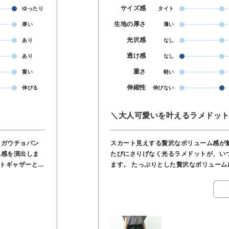
サイズ感
ゆったり
タイト
生地の厚さ
厚い
薄い
光沢感
あり
なし
透け感
あり
なし
重さ
重い
軽い
伸縮性
伸びる
伸びない
＼大人可愛いを叶えるラメドッ
くガウチョパン
スカート見えする贅沢なボリューム感が魅力
れ感を演出しま
たびにさりげなく光るラメドットが、い
ストギャザーとタ
ます。 たっぷりとした贅沢なボリューム感があって、パッと見はロングスカートのように
かな印象に。シ
華やかに穿いていただけるんです。 細かく散りばめられたラメドットは、プリントのドッ
です。●裏地あ
トとは違って、光が当たるたびにさりげ
, 裏地／綿
ず、大人の上品さを演出してくれます。 ウエストはゴムとリボンで調節できるリラクシー
な仕様ですが、ギャザーが綺麗に入っているの
る絶妙なグリーンは、今すぐ着るならグ