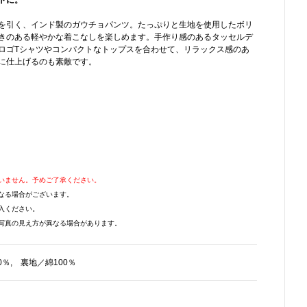
トに。
を引く、インド製のガウチョパンツ。たっぷりと生地を使用したボリ
きのある軽やかな着こなしを楽しめます。手作り感のあるタッセルデ
ロゴTシャツやコンパクトなトップスを合わせて、リラックス感のあ
に仕上げるのも素敵です。
いません。予めご了承ください。
なる場合がございます。
入ください。
写真の見え方が異なる場合があります。
0％, 裏地／綿100％