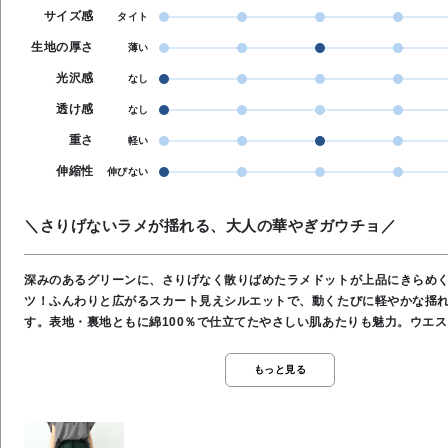
サイズ感
タイト
生地の厚さ
薄い
光沢感
なし
透け感
なし
重さ
軽い
伸縮性
伸びない
＼さりげないラメが揺れる、大人の華やぎガウチョ／
深みのあるグリーンに、さりげなく散りばめたラメドットが上品にきらめ
ツ！ふんわりと広がるスカート見えシルエットで、動くたびに軽やかな揺
す。表地・裏地ともに綿100％で仕立てたやさしい肌あたりも魅力。ウエ
ッセル付きリボンがアクセントになり、リラックス感がありながらも華や
ンプルなトップスを合わせるだけで、大人の抜け感スタイルが完成する一枚
もっと見る
り●サラっと涼しい●ウエストゴム●股上深め●ポケットあり●表地／綿100％
100％●お洗濯OK