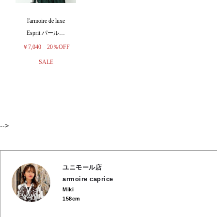
l'armoire de luxe
Esprit パール…
￥7,040
20％OFF
SALE
-->
ユニモール店
armoire caprice
Miki
158cm