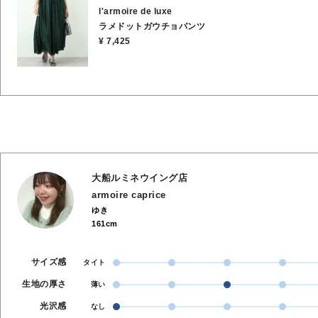
l'armoire de luxe
ラメドットガウチョパンツ
¥ 7,425
大船ルミネウイング店
armoire caprice
ゆき
161cm
サイズ感
タイト
生地の厚さ
薄い
光沢感
なし