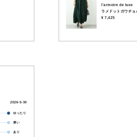
です。 足元にシルバーのサンダルを持ってくると、ドットのラメ感とリンクして統一感が
l'armoire de luxe
出ますよ。 ★ウエスト 62cm ★股上 42cm ★股下 53cm ★裾幅 77cm ★渡り幅 39cm ★
ラメドットガウチョ
ヒップ 110cm ●裏地/インナー あり ●
¥ 7,425
2026-5-30
ゆったり
厚い
あり