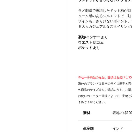
ラメドットがさりげないアクセン
ラメ刺繍で表現したドット柄が目
ューム感のあるシルエットで、動
ザインも、さりげないポイント。
る大人カジュアルなスタイリング
裏地/インナー
あり
ウエスト
総ゴム
ポケット
あり
※セール商品の返品、交換はお受けして
海外のブランドは日本のサイズ基準と異
各商品のサイズ表をご確認のうえ、ご購
お使いのモニター環境によって、実物と
予めご了承ください。
素材
表地／綿10
生産国
インド