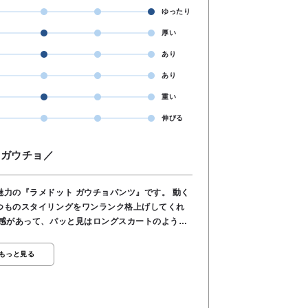
ゆったり
厚い
あり
あり
重い
伸びる
トガウチョ／
の『ラメドット ガウチョパンツ』です。 動く
つものスタイリングをワンランク格上げしてくれ
なくキラキラと輝くので、カジュアルになりすぎ
もっと見る
で腰回りはすっきり見えます。 ※深みのあ
レーや白のTシャツでラフに合わせるのがおすすめ