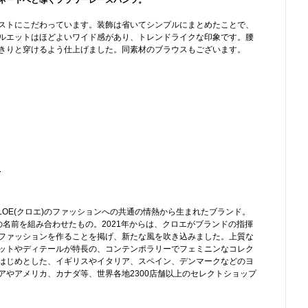
ネートへと導くフラワーレースパンツ。
ストにこだわっています。装飾は省いてシンプルにまとめたことで、
ルエットはほどよいワイド感があり、トレンドライクな印象です。腰
きりと穿けるよう仕上げました。同素材のブラウスもございます。
-
とCHLOE(クロエ)のファッションへの共通の情熱から生まれたブランド。
の名前を組み合わせたもの。2021年からは、クロエがブランドの指揮
ファッションを作ることを掲げ、新たな風を吹き込みました。上質な
ットやディテールが特長の、コンテンポラリーでフェミニンなコレク
はじめとした、イギリスやイタリア、スペイン、デンマークなどのヨ
アやアメリカ、カナダ等、世界各地2300店舗以上のセレクトショップ