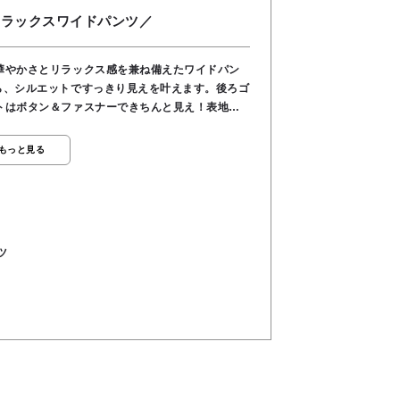
リラックスワイドパンツ／
華やかさとリラックス感を兼ね備えたワイドパン
ら、シルエットですっきり見えを叶えます。後ろゴ
トはボタン＆ファスナーできちんと見え！表地は
00％で肌あたりもやさしく、暑い季節も快適♪ お
して、また無地のTシャツ・ニット・ブラウス合わ
もっと見る
エスト後ろゴム●生地しっかり●前ボタン＆ファス
トン60％, ポリエステル40％, 裏地／コットン
ツ