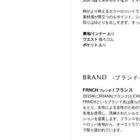
大人っぽくエレガントなコーディ
柄がより映えるカラーのコントラ
素材感が際立つのもポイント。シ
回りはゆとりを出しすぎず、すっ
裏地/インナー
あり
ウエスト
後ろゴム
ポケット
あり
BRAND
-ブランド
FRNCH
/ フランス
フレンチ
2015年にFRANK(フランク)
FRNCHというブランド名は彼ら
をとり、女性による女性のための
生地を使用し、洗練されたシルエ
ションを提案します。フランスを
ーロッパ各地から、オーストラリ
で取り扱われています。