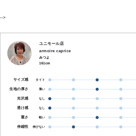
-->
ユニモール店
armoire caprice
みつよ
161cm
サイズ感
タイト
生地の厚さ
薄い
光沢感
なし
透け感
なし
重さ
軽い
伸縮性
伸びない