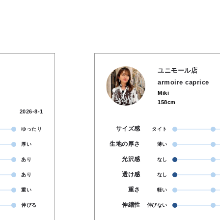
ユニモール店
armoire caprice
Miki
158cm
2026-8-1
サイズ感
ゆったり
タイト
生地の厚さ
厚い
薄い
光沢感
あり
なし
透け感
あり
なし
重さ
重い
軽い
伸縮性
伸びる
伸びない