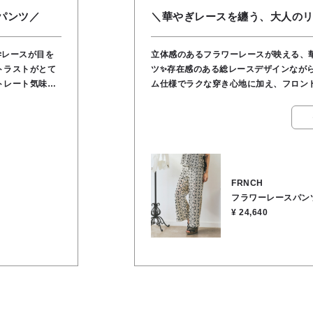
パンツ／
＼華やぎレースを纏う、大人の
立体感のあるフラワーレースが映える、
ツ✨存在感のある総レースデザインなが
ム仕様でラクな穿き心地に加え、フロン
り、レース特有
コットン混で軽やかに、裏地もコットン1
いていただけま
揃いのブラウス合わせでセットアップと
せで着回しが楽しめます。●裏地あり●ウ
いただくと、お
ナー●股上深め●ポケットあり●表地／コッ
ットア
100％●お洗濯OK
リボンフラワーレ
FRNCH
フラワーレースパン
スト
¥ 24,640
98cm ●裏地/イ
トン60％, ポリ