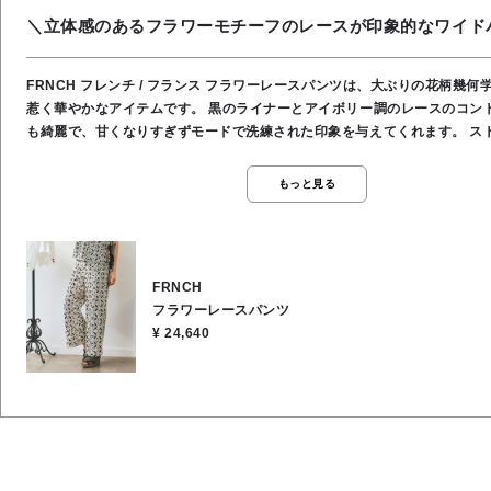
＼立体感のあるフラワーモチーフのレースが印象的なワイド
FRNCH フレンチ / フランス フラワーレースパンツは、大ぶりの花柄幾何学レースが目を
惹く華やかなアイテムです。 黒のライナーとアイボリー調のレースのコントラストがとて
も綺麗で、甘くなりすぎずモードで洗練された印象を与えてくれます。 ストレート気味の
ワイドシルエットなので、脚のラインを拾わずにすっきりと脚長効果があ
の軽やかさがあり、見た目の華やかさに反して重たくならず、爽やかに穿
もっと見る
す。 シンプルな無地のTシャツやすシャツと合わせるだけで、一気にこなれた大人のスタイ
リングになり、同素材のトップスと合わせてセットアップとして着用して
でかけやリゾート、特別なお食事会にもぴったりの贅沢なスタイルになります。 ◉セ
ップになります。 （同素材のブラウスの品番） 【54032880】 ・サイド
FRNCH
ースブラウス ✿✿FRNCHは2021年からは、クロエがブランドの指揮をとり、女性による
フラワーレースパンツ
女性のためのファッションを作ることを掲げ、新たな風を吹き込みました✿✿ ★ウエ
¥ 24,640
71cm ★股上 31cm ★股下 72cm ★裾幅 31cm ★渡り幅 33cm ★ヒップ 
ンナー あり ●ウエスト 後ろゴム ●ポケット あり ●手洗い可能 ●表地／コッ
エステル40％, ●裏地／コットン100％