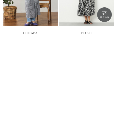
CHICABA
BLUSH
レディなキャミドレス
モノトーンプリントド…
￥4,950
70％OFF
￥5,060
80％OFF
SALE
SALE
| FINAL SALE 限定価格 |