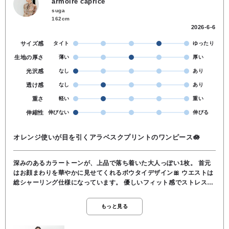
armoire caprice
suga
162cm
2026-6-6
サイズ感
タイト
ゆったり
生地の厚さ
薄い
厚い
光沢感
なし
あり
透け感
なし
あり
重さ
軽い
重い
伸縮性
伸びない
伸びる
オレンジ使いが目を引くアラベスクプリントのワンピース🪷
深みのあるカラートーンが、上品で落ち着いた大人っぽい1枚。 ​首元
はお顔まわりを華やかに見せてくれるボウタイデザイン🎀 ウエストは
総シャーリング仕様になっています。 優しいフィット感でストレスフ
リーな着心地。 すっきり見せたい時はベルトを合わせたアレンジもオ
ススメです🌿 お袖のみあえて裏地をなくすことで、トレンド感のある
もっと見る
柔らかなシアー感を楽しめるのもポイントです💡 ​素材はさらりとした
ポリエステルを使用。 シワになりにくく、長時間座ることの多いお食