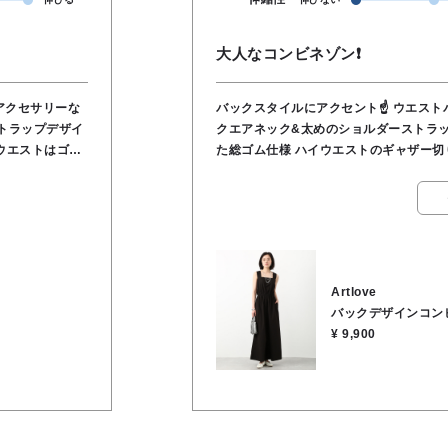
大人なコンビネゾン❗
アクセサリーな
バックスタイルにアクセント☝️ ウエスト
ストラップデザイ
クエアネック&太めのショルダーストラップでマニッシュ
ウエストはゴム
た総ゴム仕様 ハイウエストのギャザー
☺️ フロントは
ップ マキシ丈スカートのようにも見えるボリュームあるワイドパンツ👏 ハリのあるコット
👑 ジャケッ
ン素材🎶 ●本体:コットン100％ ポケット袋:レーヨン100％ ●洗濯 OK ●裏地 な
スニーカーのカ
し ●透け感 なし ●伸縮性 なし 
 本体／綿
●163cmでふくらはぎ下くらいの丈感
Artlove
バックデザインコン
¥ 9,900