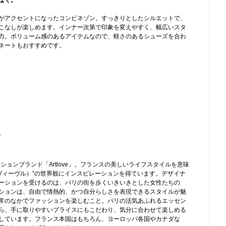
ぽく。
がアクセントになったコンビネゾン。すっきりとしたシルエットで、
こなしが楽しめます。インナー次第で印象を変えやすく、幅広いスタ
力。ボリューム感のあるアイテムなので、軽さのあるシューズを合わ
ネートもおすすめです。
-
ションブランド「Artlove」。フランスの美しいライフスタイルを意味
ール・ド・ヴィーヴル）”の世界観にインスピレーションを得ています。デザイナ
ーションを受けるのは、パリの街を歩くいきいきとした女性たちの
ションは、自由で情熱的、かつ自分らしさを表現できるスタイルが魅
常のなかでファッションを楽しむこと。パリの活気あふれるエッセン
ら、手に取りやすいプライスにもこだわり、気分に合わせて楽しめる
しています。フランス本国はもちろん、ヨーロッパ各国やカナダな