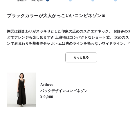
ブラックカラーが大人かっこいいコンビネゾン❀
胸元は顔まわりがスッキリとした印象の広めのスクエアネック。 お好みの
どでアレンジも楽しめます🎵 上身頃はコンパクトなショート丈。 太めの
ンで肩まわりを華奢見せ✨️ ボトムは脚のラインを拾わないワイドライン。 
仕様でストレスフリーな穿き心地。 あると嬉しいポケット付きデザインです
シンプルに見せつつ、バックスタイルのセパレート風デザインがポイントです
もっと見る
トやカーディガンを合わせたエレガントスタイルから、Tシャツ重ねに足元
ジュアルスタイルまで幅広く着回しの効く大人のコンビネゾンです🌿 素材
100％ ポケット袋／レーヨン100％
Artlove
バックデザインコンビネゾン
¥ 9,900