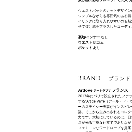
抜け感のあるシルエットで大人っ
ウエストバックのカットデザイン
シンプルながらも雰囲気のある着
イリングに取り入れやすいのも魅
せて抜け感をプラスしたコーディ
裏地/インナー
なし
ウエスト
総ゴム
ポケット
あり
BRAND
-ブランド
Artlove
/ フランス
アートラブ
2017年にパリで設立されたファッ
する“Art de Vivre（ア
ーのステイシー夫妻がインスピレ
姿。そこから生み出されるコレク
力です。大切にしているのは、日
スが光る丁寧な仕立てでありなが
フェミニンなワードローブを提案