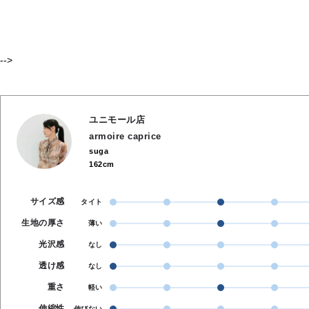
-->
ユニモール店
armoire caprice
suga
162cm
サイズ感
タイト
生地の厚さ
薄い
光沢感
なし
透け感
なし
重さ
軽い
伸縮性
伸びない