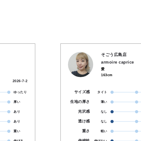
そごう広島店
armoire caprice
愛
163cm
2026-7-2
サイズ感
ゆったり
タイト
生地の厚さ
厚い
薄い
光沢感
あり
なし
透け感
あり
なし
重さ
重い
軽い
伸縮性
伸びる
伸びない