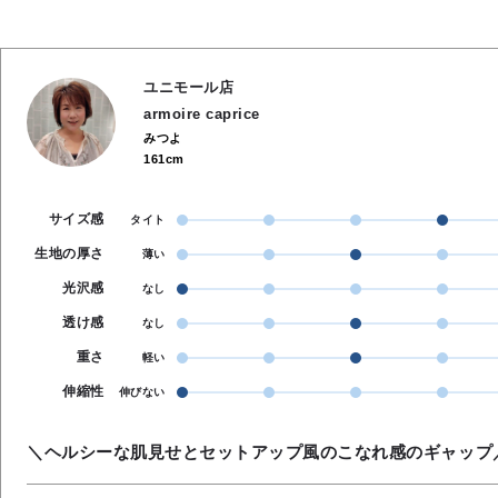
ユニモール店
armoire caprice
みつよ
161cm
サイズ感
タイト
生地の厚さ
薄い
光沢感
なし
透け感
なし
重さ
軽い
伸縮性
伸びない
＼ヘルシーな肌見せとセットアップ風のこなれ感のギャップ