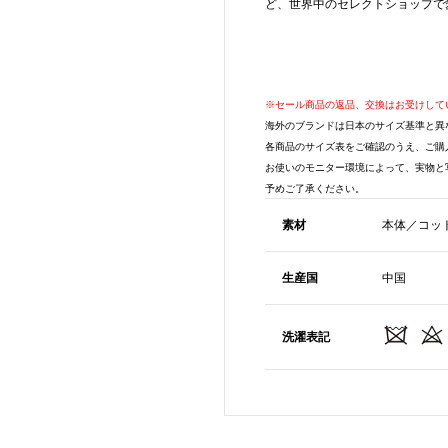
ど、世界中のセレクトショップで
※セール商品の返品、交換はお受けして
海外のブランドは日本のサイズ基準と異
各商品のサイズ表をご確認のうえ、ご購
お使いのモニター環境によって、実物と
予めご了承ください。
素材
本体／コット
生産国
中国
洗濯表記