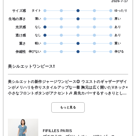
2026-7-17
サイズ感
タイト
ゆったり
生地の厚さ
薄い
厚い
光沢感
なし
あり
透け感
なし
あり
重さ
軽い
重い
伸縮性
伸びない
伸びる
美シルエットワンピース❗
美シルエットの新作ジャージワンピース😊 ウエストのギャザーデザイ
ンがメリハリを作りスタイルアップな一着 胸元は広く開いたVネック×
小さなフロントボタンがアクセント🎶 肩先カバーするすっきりとした
フレンチスリーブ 伸縮性はありますが、ウエストのフロントギャザー
でウエスト周りがあまり伸びないのでタイトな印象のフィット&フレ
もっと見る
アシルエット ふくらはぎくらいの長すぎない着丈👍 ジャージ素材のシ
ワにならない！ ストレッチ性抜群で伸縮性がよい！ お手入れもしやす
く旅行にも最適！！ と快適な着心地にスタイルアップも叶います😍 ●
ポリエステル94％ ポリウレタン6％ ●洗濯 OK ●裏地 なし
FIFILLES PARIS
●透け感 なし ●伸縮性 あり ●163cmでふくらはぎくらいの丈感