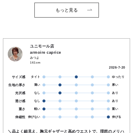
もっと見る
ユニモール店
armoire caprice
みつよ
161cm
2026-7-20
サイズ感
タイト
ゆったり
生地の厚さ
薄い
厚い
光沢感
なし
あり
透け感
なし
あり
重さ
軽い
重い
伸縮性
伸びない
伸びる
＼品よく細見え、胸元ギャザーと高めウエストで、理想のメリハ