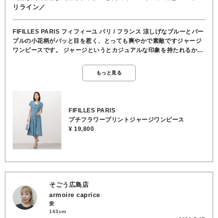
リライン／
FIFILLES PARIS フィフィーユ パリ / フランス 涼しげなブルーとパー
プルの小花柄がパッと目を惹く、とっても爽やかで素敵ですジャージ
ワンピースです。 ジャージというとカジュアルな印象を持たれるかも
しれませんが、この胸元のギャザーや、きゅっと高めの位置で締まっ
たウエストラインのおかげで、スタイルが良く見えます。 深めのVネ
もっと見る
ックでお顔周りもすっきり映えますし、スカートのAラインの広がり
が上品なので、お食事会やちょっとしたお出かけにもばっちりです。
1枚でさらりと着るのはもちろん、カーディガンやジャケットを羽織れ
ばロングシーズン大活躍します。 シワになりにくくお手入れも簡単な
FIFILLES PARIS
ので、デイリーユースからリゾート旅行まで、この夏手放せないアイ
プチフラワープリントジャージワンピース
テムになります。 ★着丈 110cm ★肩幅 38cm ★身幅 45cm ★袖丈
¥ 19,800
12cm ●裏地/インナー なし ●ウエスト ゴムなし ●ポケット なし ●お洗
濯可能 ●ポリエステル94％, ポリウレタン6％
そごう広島店
armoire caprice
愛
163cm