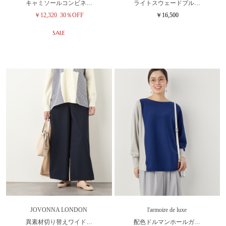
キャミソールコンビネ…
ライトスウェードブル…
￥12,320
30％OFF
￥16,500
SALE
JOVONNA LONDON
l'armoire de luxe
異素材切り替えワイド…
配色ドルマンホールガ…