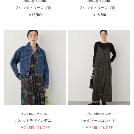
Holiday Spoom.
Holiday Spoom.
アシンメトリーロゴ刺…
アシンメトリーロゴ刺…
￥16,500
￥16,500
sum mum woman
l'armoire de luxe
ポケットデザインデニ…
キャミソールコンビネ…
￥22,385
45％OFF
￥9,680
45％OFF