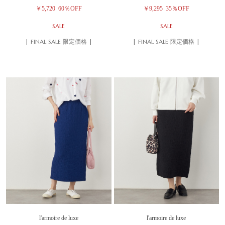
￥5,720
60％OFF
￥9,295
35％OFF
SALE
SALE
| FINAL SALE 限定価格 |
| FINAL SALE 限定価格 |
l'armoire de luxe
l'armoire de luxe