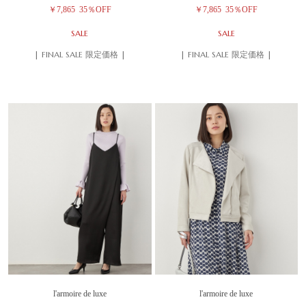
￥7,865
35％OFF
￥7,865
35％OFF
SALE
SALE
| FINAL SALE 限定価格 |
| FINAL SALE 限定価格 |
l'armoire de luxe
l'armoire de luxe