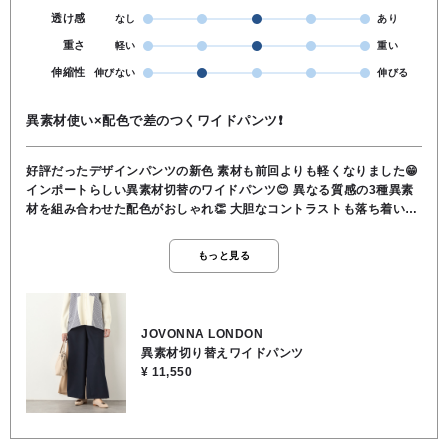
透け感
なし
あり
重さ
軽い
重い
伸縮性
伸びない
伸びる
異素材使い×配色で差のつくワイドパンツ❗
好評だったデザインパンツの新色 素材も前回よりも軽くなりました😁
インポートらしい異素材切替のワイドパンツ😊 異なる質感の3種異素
材を組み合わせた配色がおしゃれ👏 大胆なコントラストも落ち着いた
カラー使いで合わせやすいのもポイント☝️ 薄手の生地感でさらっとし
た素材 腰回りすっきりで裾にかけてフレアになったシルエット ウエス
もっと見る
トは後ろゴム ジャストウエストで着用可能😊 ●前身頃:ポリエステル
72％ レーヨン22％ ポリウレタン6％ 後身頃:ポリエステル100％
テープ部分:ポリエステル100％ ●洗濯 クリーニング ●裏地 な
し ●透け感 なし ●伸縮性 少しあり ●ポケット あり ●ウ
JOVONNA LONDON
エスト 後ろゴム&フロントファスナー ●163cmでフラットシューズ
異素材切り替えワイドパンツ
で床スレスレくらいな丈感
¥ 11,550