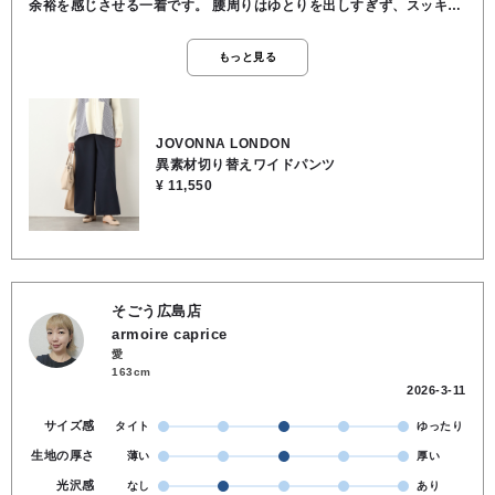
余裕を感じさせる一着です。 腰周りはゆとりを出しすぎず、スッキリ
と見えるバランスでウエストは後ゴム仕様で楽な履き心地です。 前後
のカラーだけでなく、素材の質感も切り替えているので、おしゃれを
もっと見る
楽しめます。 サイドのラインは光沢感のある素材で縦のラインを強調
しているので、ワイドパンツ特有の『重たさ』を感じさせず、脚をス
ッキリと長く見せてます。 フロントはベルト仕様できちんと見えする
ので、ブラウスをインしてオフィスに、ゆったりニットを合わせて休
JOVONNA LONDON
日のお出かけにと、オンオフ問わず活躍できます。 ★ウエスト64cm/
異素材切り替えワイドパンツ
股上34cm/股下69cm/裾幅55cm/渡り幅39cm/ヒップ100cm ●裏地/イ
¥ 11,550
ンナー なし ●ウエスト 後ろゴム ●ポケット あり ●前身頃／ポリエステ
ル72％, レーヨン22％, ポリウレタン6％, ●後身頃／ポリエステ
ル100％, テープ部分／ポリエステル100％
そごう広島店
armoire caprice
愛
163cm
2026-3-11
サイズ感
タイト
ゆったり
生地の厚さ
薄い
厚い
光沢感
なし
あり