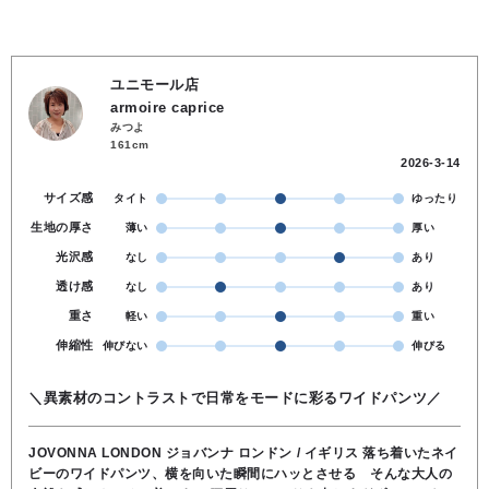
ユニモール店
armoire caprice
みつよ
161cm
2026-3-14
サイズ感
タイト
ゆったり
生地の厚さ
薄い
厚い
光沢感
なし
あり
透け感
なし
あり
重さ
軽い
重い
伸縮性
伸びない
伸びる
＼異素材のコントラストで日常をモードに彩るワイドパンツ／
JOVONNA LONDON ジョバンナ ロンドン / イギリス 落ち着いたネイ
ビーのワイドパンツ、横を向いた瞬間にハッとさせる そんな大人の