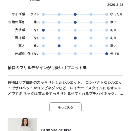
2026-3-28
サイズ感
タイト
ゆったり
生地の厚さ
薄い
厚い
光沢感
なし
あり
透け感
なし
あり
重さ
軽い
重い
伸縮性
伸びない
伸びる
袖口のフリルデザインが可愛いリブニット🧶
身頃はリブ編みのスッキリとしたシルエット。 コンパクトなシルエッ
トでサロペットやコンビネゾンなど、レイヤードスタイルにもオスス
メです🎵 ネックは首元をすっきりと見せてくれるプチハイネック。 華
やかな場面には、ネックレスを合わせて首元にアクセントを✨️ 型崩れ
しにくく、シワになりにくいポリエステルニット。 なめらかな表面感
もっと見る
でサラッとした肌触り🌿 シンプルな身頃と袖口ボリュームの遊び心が
絶妙な、デイリー使いにオススメのニットアイテムです⭐️ ご自宅での
お洗濯もOKです。 素材／ポリエステル100％
l'armoire de luxe