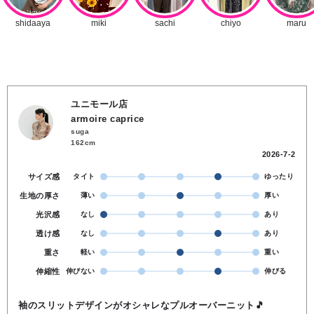
ユニモール店
armoire caprice
suga
162cm
2026-7-2
サイズ感
タイト
ゆったり
生地の厚さ
薄い
厚い
光沢感
なし
あり
透け感
なし
あり
重さ
軽い
重い
伸縮性
伸びない
伸びる
袖のスリットデザインがオシャレなプルオーバーニット🎵