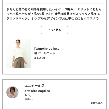
きちんと感のある細糸を使用したハイゲージ編み。 スリットにあしら
った小粒パールが上品な1枚です✨️ 首元は顔周りがスッキリと見える
ラウンドネック。 シンプルなデザインでお仕事などにもオススメです
🌿 お袖は袖口にゆとりのある少し長めの半袖丈で 気になる二の腕をカ
バーしてくれます☆ スリット幅は狭く、肩線よりも落としているの
もっと見る
で、インナーの肩紐なども見える心配がないのも嬉しいポイントです
💡 着丈も短過ぎず、パンツにも合わせやすく オン・オフどちらにも活
躍する優秀アイテムです😊 ご自宅でのお洗濯もOKです。 素材／アク
リル87％、ポリエステル13％
l'armoire de luxe
袖パールニット
¥ 6,600
ユニモール店
armoire caprice
みつよ
161cm
2026-6-9