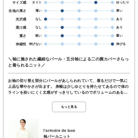
サイズ感
タイト
ゆったり
生地の厚さ
薄い
厚い
光沢感
なし
あり
透け感
なし
あり
重さ
軽い
重い
伸縮性
伸びない
伸びる
＼袖に施された繊細なパール・五分袖による二の腕カバーさらっ
と着られるニット／
お袖の切り替え部分にパールがあしらわれていて、着るだけで一気に
上品な華やかさが出ます。 身幅は少しゆとりを持たせてあるので体の
ラインを拾いにくく丈感がすっきりしているのでボリュームのある柄
スカートやワイドパンツと合わせても重たくなく、全体のバランスが
すごく綺麗にまとまります。 お袖が少し長めの5分袖くらいになって
もっと見る
いますので、気になる二の腕をさりげなくカバーします。 ニット素材
なので、Tシャツよりもカジュアル感が抑えられて、きちんとした場所
にも着ていけます。 ★着丈 51cm ★肩幅 54cm ★身幅 52cm ★袖丈
20cm ●お洗濯可能 ●アクリル87％, ポリエステル13％
l'armoire de luxe
袖パールニット