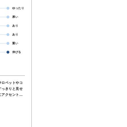
ゆったり
厚い
あり
あり
重い
伸びる
サロペットやコ
すっきりと見せ
にアクセントを
面感でサラッと
ー使いにオスス
ル100％