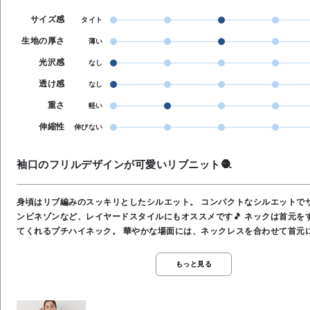
サイズ感
タイト
生地の厚さ
薄い
光沢感
なし
透け感
なし
重さ
軽い
伸縮性
伸びない
袖口のフリルデザインが可愛いリブニット🧶
身頃はリブ編みのスッキリとしたシルエット。 コンパクトなシルエットで
ンビネゾンなど、レイヤードスタイルにもオススメです🎵 ネックは首元を
てくれるプチハイネック。 華やかな場面には、ネックレスを合わせて首元
✨️ 型崩れしにくく、シワになりにくいポリエステルニット。 なめらかな表
した肌触り🌿 シンプルな身頃と袖口ボリュームの遊び心が絶妙な、デイリ
もっと見る
メのニットアイテムです⭐️ ご自宅でのお洗濯もOKです。 素材／ポリエステ