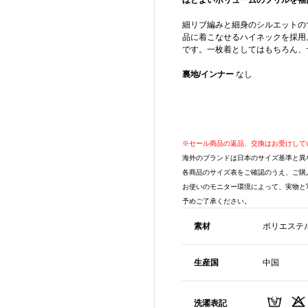
ほどよいボリュームのフリルを袖
細リブ編みと細身のシルエットの
品に着こなせるハイネックを採用
です。一枚着としてはもちろん、
裏地/インナー
なし
※セール商品の返品、交換はお受けして
海外のブランドは日本のサイズ基準と異
各商品のサイズ表をご確認のうえ、ご購
お使いのモニター環境によって、実物と
予めご了承ください。
素材
ポリエステル
生産国
中国
洗濯表記