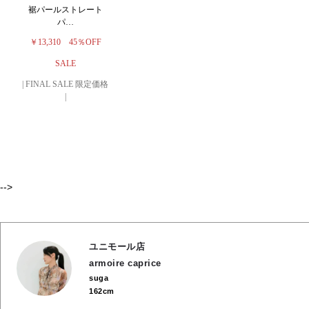
裾パールストレート
パ…
￥13,310
45％OFF
SALE
| FINAL SALE 限定価格
|
-->
ユニモール店
armoire caprice
suga
162cm