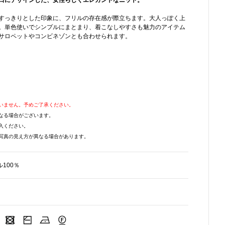
口にデザインした、女性らしくエレガントなニット。
すっきりとした印象に、フリルの存在感が際立ちます。大人っぽく上
。単色使いでシンプルにまとまり、着こなしやすさも魅力のアイテム
サロペットやコンビネゾンとも合わせられます。
いません。予めご了承ください。
なる場合がございます。
入ください。
写真の見え方が異なる場合があります。
100％