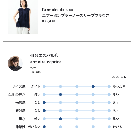
するデザイン！●裏地なし●前開きボタン●ポリエステル100％●お洗濯
OK
l'armoire de luxe
エアータンブラーノースリーブブラウス
¥ 6,930
仙台エスパル店
armoire caprice
eye
151cm
2026-6-6
サイズ感
タイト
ゆったり
生地の厚さ
薄い
厚い
光沢感
なし
あり
透け感
なし
あり
重さ
軽い
重い
伸縮性
伸びない
伸びる