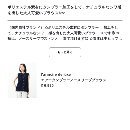
ポリエステル素材にタンブラー加工をして、ナチュラルなシワ感
を出した大人可愛いブラウス✨✨
（国内自社ブランド） ✩ポリエステル素材にタンブラー 加工をし
て、ナチュラルなシワ 感を出した大人可愛いブラウ スです😊 ✩
袖は、ノースリーブでストンと 着て頂けます😌 ✩着丈は中ヒップく
らいの丈感 で、小柄な方にもバランス良く インしなくても着て頂
ける、一 枚です🎵🤭 ✩前釦を開けてTシャツの上から などジレ風
もっと見る
に着て頂いても、と ても素敵に着て頂けます😄 ✩ネイビー色のシッ
クな色目の中 に、シルバーの釦もポイントに なります✨😆 ✩素
材… ポリエステル100% ✩取り扱い方法… 手洗い可
l'armoire de luxe
エアータンブラーノースリーブブラウス
¥ 6,930