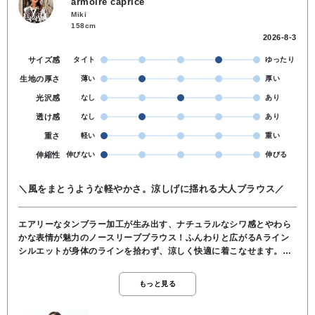
armoire caprice
Miki
158cm
2026-8-3
サイズ感
タイト
ゆったり
生地の厚さ
薄い
厚い
光沢感
なし
あり
透け感
なし
あり
重さ
軽い
重い
伸縮性
伸びない
伸びる
＼風をまとうような軽やかさ。涼しげに揺れる大人ブラウス／
エアリーなタンブラー加工が生み出す、ナチュラルなシワ感とやわら
かな表情が魅力のノースリーブブラウス！ふんわりと広がるAライン
シルエットが身体のラインを拾わず、涼しく快適に着こなせます。ポ
リエステル素材で軽量かつさらりとした肌触り。シワが気になりにく
く、お手入れしやすいのも嬉しいポイントです♪ フロントの小さなボ
もっと見る
タンとバンドカラーが上品なアクセントになり、シンプルながら洗練
された印象に。パンツにもスカートにも合わせやすく、一枚で着映え