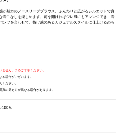
ウス。
感が魅力のノースリーブブラウス。ふんわりと広がるシルエットで身
な着こなしを楽しめます。前を開ければジレ風にもアレンジでき、着
パンツを合わせて、抜け感のあるカジュアルスタイルに仕上げるのも
いません。予めご了承ください。
なる場合がございます。
入ください。
写真の見え方が異なる場合があります。
100％