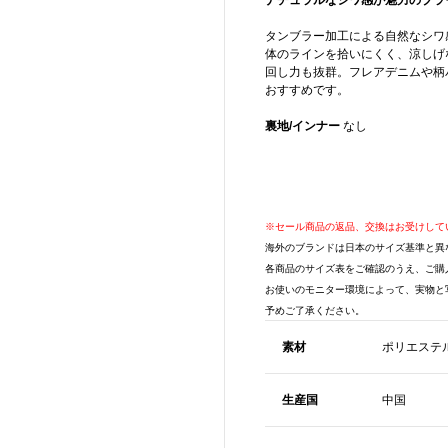
ナチュラルなシワ感が魅力のブラ
タンブラー加工による自然なシワ
体のラインを拾いにくく、涼しげ
回し力も抜群。フレアデニムや柄
おすすめです。
裏地/インナー
なし
※セール商品の返品、交換はお受けして
海外のブランドは日本のサイズ基準と異
各商品のサイズ表をご確認のうえ、ご購
お使いのモニター環境によって、実物と
予めご了承ください。
素材
ポリエステル
生産国
中国