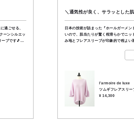
＼通気性が良く、サラッとした
適に過ごせる、
日本の技術が詰まった『ホールガーメント』で
コクーンシルエッ
いので、肌当たりが驚く程滑らかでニット特有の
ブです🎵​継
み地とフレアスリーブが印象的で程よい透け感があります。
ので、お手持ち
ているので吸湿・速乾性があるため、汗
もOKです。​素
地です。 サステナブルな素材選びにも拘った、まさに 『心も体も心地よい』究極の一着で
す。 ※透け感があるのでタンクトップやキャミソールを合わせて軽やかに着て下さい。 ★
着丈 60cm ★身幅 54cm ★裄丈 53c
ル38％
l'armoire de luxe
ツムギフレアスリー
¥ 14,300