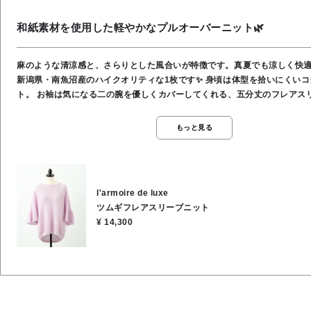
和紙素材を使用した軽やかなプルオーバーニット🌿
麻のような清涼感と、さらりとした風合いが特徴です。​真夏でも涼しく快
新潟県・南魚沼産のハイクオリティな1枚です✨️ 身頃は体型を拾いにくい
ト。 お袖は気になる二の腕を優しくカバーしてくれる、五分丈のフレアスリー
ぎ目のない製法（ホールガーメント）で着心地も◎ シンプルなデザインな
のボトムスとも幅広くコーディネートしていただけます☺️ ご自宅でのお洗濯
もっと見る
材／分類外繊維（和紙）62％、ポリエステル38％
l'armoire de luxe
ツムギフレアスリーブニット
¥ 14,300