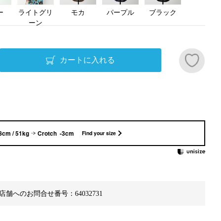
ー
ライトグリ
モカ
パープル
ブラック
ーン
カートに入れる
8cm / 51kg
Crotch -3cm
Find your size
店舗へのお問合せ番号：64032731