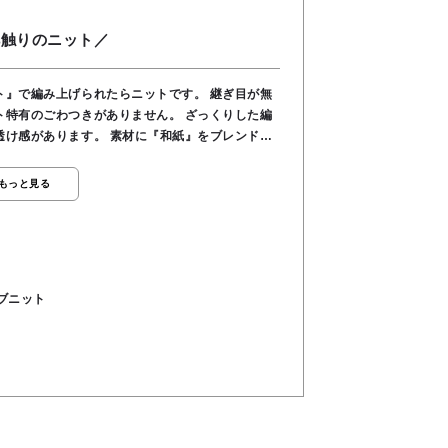
肌触りのニット／
編み上げられたらニットです。 継ぎ目が無
ごわつきがありません。 ざっくりした編
 素材に『和紙』をブレンドし
ばむ季節でもサラッとした清涼感が続き軽い着心
もっと見る
m ●手洗い可能 ●分類外繊維(和紙)62％, ポリエステ
ブニット