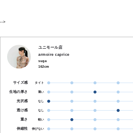
-->
ユニモール店
armoire caprice
suga
162cm
サイズ感
タイト
生地の厚さ
薄い
光沢感
なし
透け感
なし
重さ
軽い
伸縮性
伸びない