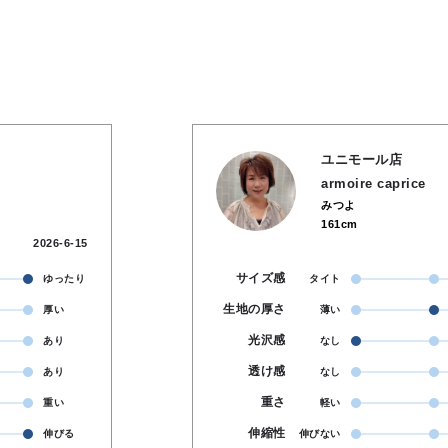
ユニモール店
armoire caprice
みつよ
161cm
2026-6-15
サイズ感
ゆったり
タイト
生地の厚さ
厚い
薄い
光沢感
あり
なし
透け感
あり
なし
重さ
重い
軽い
伸縮性
伸びる
伸びない