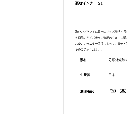
裏地/インナー
なし
海外のブランドは日本のサイズ基準と異
各商品のサイズ表をご確認のうえ、ご購
お使いのモニター環境によって、実物と
予めご了承ください。
素材
分類外繊維(
生産国
日本
洗濯表記