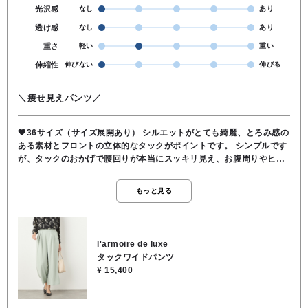
光沢感
なし
あり
透け感
なし
あり
重さ
軽い
重い
伸縮性
伸びない
伸びる
＼痩せ見えパンツ／
🖤36サイズ（サイズ展開あり） シルエットがとても綺麗、とろみ感の
ある素材とフロントの立体的なタックがポイントです。 シンプルです
が、タックのおかげで腰回りが本当にスッキリ見え、お腹周りやヒッ
プラインを拾わないです。 フロントの深いタックが空間を作り、視覚
的にシャープに見えます。 （脇ラインが少し前なので視覚的効果があ
もっと見る
ります） ワイドすぎないセミワイドなので、脚のラインを隠しつつ、
全体をすらっと長く見せてくれます。 シワになりにくい素材感なの
で、デスクワークや長時間座るシーンでも安心感があります。 ウエス
トの後ろがゴム仕様になっているので、見た目以上の解放感があり き
l'armoire de luxe
ちんと見えます。 ●手洗い可能 ●裏地/インナー なし ●ウエスト 後ろゴ
タックワイドパンツ
ム ●ポケット あり ●ポリエステル100％
¥ 15,400