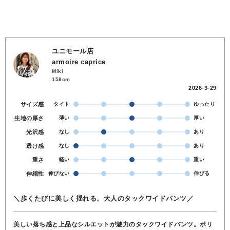
ユニモール店
armoire caprice
Miki
158cm
2026-3-29
サイズ感
タイト
ゆったり
生地の厚さ
薄い
厚い
光沢感
なし
あり
透け感
なし
あり
重さ
軽い
重い
伸縮性
伸びない
伸びる
＼歩くたびに美しく揺れる、大人のタックワイドパンツ／
美しい落ち感と上品なシルエットが魅力のタックワイドパンツ。ポリ