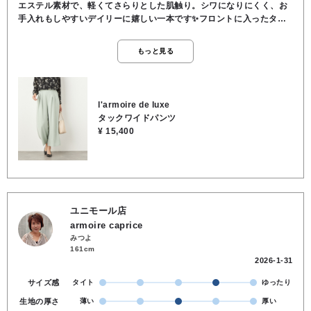
エステル素材で、軽くてさらりとした肌触り。シワになりにくく、お
手入れもしやすいデイリーに嬉しい一本です✨フロントに入ったタッ
クが自然な立体感を生み、脚のラインをきれいにカバーしながら、す
らっとした印象に。ワイドすぎない上品なシルエットで、大人のコー
もっと見る
ディネートにぴったりです！後ろウエストはゴム仕様で、楽な履き心
地ながらきちんと感もキープ。ロングシャツやブラウス、ニットなど
幅広いトップスと合わせやすく、オンにもオフにも活躍します。サイ
ズ展開もあり、体型やお好みに合わせて選べるのも嬉しいポイント♪
l'armoire de luxe
動くたびにきれいなドレープが揺れる、上品で使いやすいワイドパン
タックワイドパンツ
ツです。●裏地なし●ウエスト後ろゴム●ポケットあり●股上深め●ポリ
¥ 15,400
エステル100％●お洗濯可
ユニモール店
armoire caprice
みつよ
161cm
2026-1-31
サイズ感
タイト
ゆったり
生地の厚さ
薄い
厚い