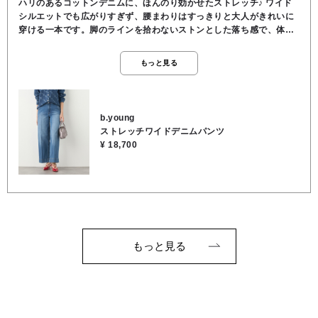
ハリのあるコットンデニムに、ほんのり効かせたストレッチ♪ ワイド
シルエットでも広がりすぎず、腰まわりはすっきりと大人がきれいに
穿ける一本です。脚のラインを拾わないストンとした落ち感で、体型
カバーと脚長効果を両立。後ろ姿ももたつかず、ヒップラインが自然
に整うのも嬉しいポイント！柔らかすぎない生地感だから、カジュア
もっと見る
ルにもきれいめにも対応。ブラウス合わせで女性らしく、ニットやカ
ットソーで抜け感のある大人デニムスタイルに。シーズンレスで活躍
する、頼れるワイドデニムです。●裏地なし●ポケットあり●股上深め●
コットン98％, ポリウレタン2％●お洗濯可
b.young
ストレッチワイドデニムパンツ
¥ 18,700
もっと見る