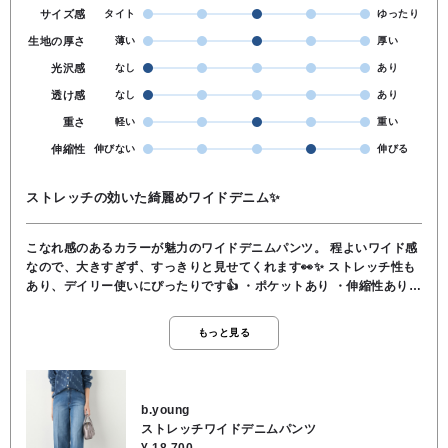
サイズ感
タイト
ゆったり
生地の厚さ
薄い
厚い
光沢感
なし
あり
透け感
なし
あり
重さ
軽い
重い
伸縮性
伸びない
伸びる
ストレッチの効いた綺麗めワイドデニム✨️
こなれ感のあるカラーが魅力のワイドデニムパンツ。 程よいワイド感
なので、大きすぎず、すっきりと見せてくれます👀✨️ ストレッチ性も
あり、デイリー使いにぴったりです👍 ・ポケットあり ・伸縮性あり
・裏地なし ・透け感なし ・洗濯機での洗濯○
もっと見る
b.young
ストレッチワイドデニムパンツ