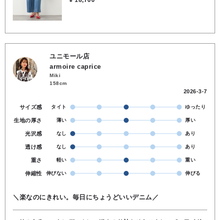
¥ 18,700
ユニモール店
armoire caprice
Miki
158cm
2026-3-7
サイズ感
タイト
ゆったり
生地の厚さ
薄い
厚い
光沢感
なし
あり
透け感
なし
あり
重さ
軽い
重い
伸縮性
伸びない
伸びる
＼楽なのにきれい。毎日にちょうどいいデニム／