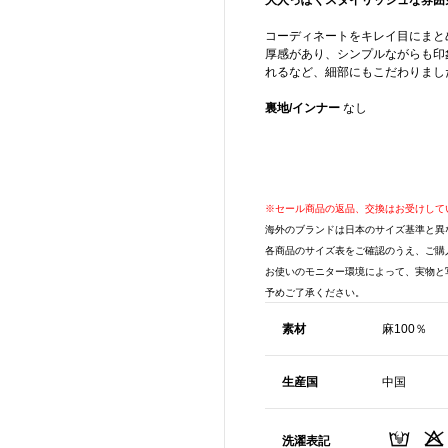
大人っぽくスタイリッシュな雰囲
コーディネートをキレイ目にまと
厚感があり、シンプルながらも印
れるなど、細部にもこだわりまし
裏地/インナー
なし
※セール商品の返品、交換はお受けして
海外のブランドは日本のサイズ基準と異
各商品のサイズ表をご確認のうえ、ご購
お使いのモニター環境によって、実物と
予めご了承ください。
素材
麻100％
生産国
中国
洗濯表記