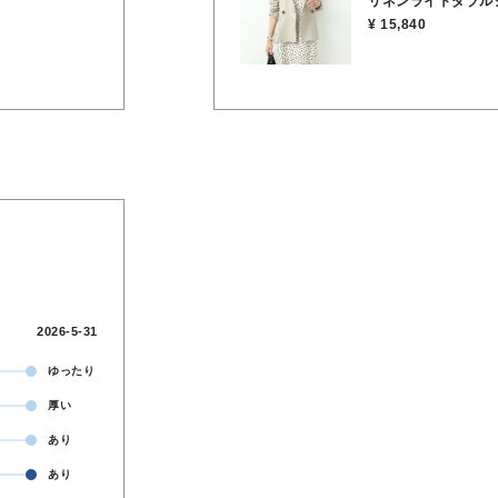
リネンライトダブル
 柔らかく優し
¥ 15,840
2026-5-31
ゆったり
厚い
あり
あり