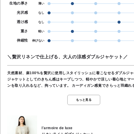
生地の厚さ
薄い
光沢感
なし
透け感
なし
重さ
軽い
伸縮性
伸びない
＼贅沢リネンで仕上げる、大人の涼感ダブルジャケット／
天然素材、麻100%を贅沢に使用しスタイリッシュに着こなせるダブルジ
ジャケットとしてのきちん感はキープしつつ、軽やかで涼しい着心地とマ
ンを取り入れるなど、拘っています。 カーディガン感覚でさらっと羽織れる軽さなのに、
ダブルブレストのデザインが程よいマニッシュさとクラス感をプラスし
袖をきゅっとロールアップして着ていただくと、リネン特有のナチュラル
もっと見る
的な『こなれ感』を生み出し、ぐっと洗練された印象になります。 通気性・吸湿性に優れ
ているため、真夏の冷房対策や日差し除けとしても大活躍♪ Tシャツ＆デニムのカジュアル
スタイルから、キレイめなワンピースまで、どんなコーデも一瞬で大人の
格上げしてくれるマストハブなアウターです。 ⚫️ベージュ ✿上品・ナチュラル・エレガン
l'armoire de luxe
ト ✿麻本来のナチュラルな風合いを最も美しく感じられるカラーです。 肌