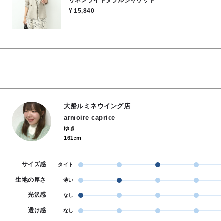
リネンライトダブルジャケット
インナーに柄物や色物を合わせても綺麗に調和する万能さを持っています。
¥ 15,840
い、品のある女性らしさを醸し出します。 ★着丈 61cm ★裄丈 77cm ★身幅 47cm ★袖
周り 58cm ●手洗い可能 ●麻100％
大船ルミネウイング店
armoire caprice
ゆき
161cm
サイズ感
タイト
生地の厚さ
薄い
光沢感
なし
透け感
なし