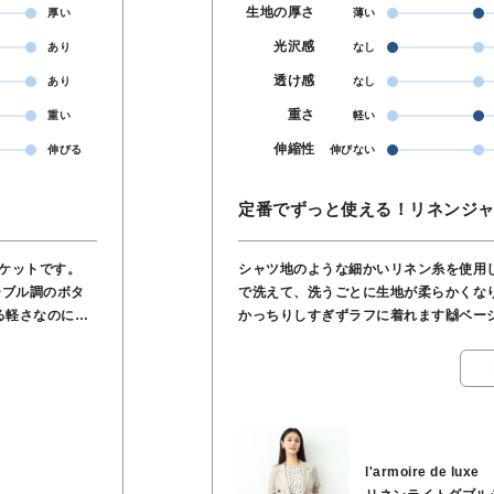
生地の厚さ
厚い
薄い
光沢感
あり
なし
透け感
あり
なし
重さ
重い
軽い
伸縮性
伸びる
伸びない
定番でずっと使える！リネンジャ
ャケットです。
シャツ地のような細かいリネン糸を使用
ーブル調のボタ
で洗えて、洗うごとに生地が柔らかくな
かっちりしすぎずラフに着れます🙌ベー
てくれます。
すく着回し抜群♪
なシワ感が立体
品格スタイルに
l'armoire de luxe
馴染みが良く、