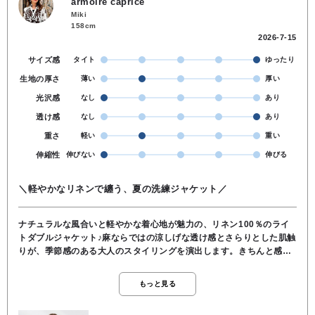
armoire caprice
Miki
158cm
2026-7-15
サイズ感
タイト
ゆったり
生地の厚さ
薄い
厚い
光沢感
なし
あり
透け感
なし
あり
重さ
軽い
重い
伸縮性
伸びない
伸びる
＼軽やかなリネンで纏う、夏の洗練ジャケット／
ナチュラルな風合いと軽やかな着心地が魅力の、リネン100％のライ
トダブルジャケット♪麻ならではの涼しげな透け感とさらりとした肌触
りが、季節感のある大人のスタイリングを演出します。きちんと感の
あるダブルデザインながら、柔らかな素材感で堅くなりすぎず、カー
ディガン感覚でラフに羽織れる一枚。ヒップにかかる絶妙な丈感で、
もっと見る
スカートにもパンツにもバランス良く合わせていただけます。シンプ
ルなコーディネートにさらっと羽織るだけで、洗練された抜け感をプ