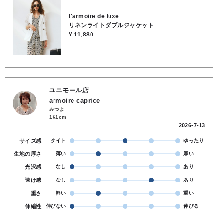
ラスしてくれる、春夏に活躍する万能ジャケットです。●裏地なし●ポ
ケットあり●麻100％●お洗濯OK
l'armoire de luxe
リネンライトダブルジャケット
¥ 11,880
ユニモール店
armoire caprice
みつよ
161cm
2026-7-13
サイズ感
タイト
ゆったり
生地の厚さ
薄い
厚い
光沢感
なし
あり
透け感
なし
あり
重さ
軽い
重い
伸縮性
伸びない
伸びる