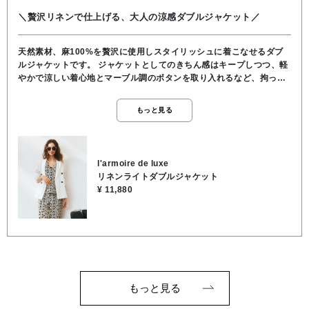
＼贅沢リネンで仕上げる、大人の涼感ダブルジャケット／
天然素材、麻100%を贅沢に使用しスタイリッシュに着こなせるダブ
ルジャケットです。 ジャケットとしてのきちん感はキープしつつ、軽
やかで涼しい着心地とマーブル調のボタンを取り入れるなど、拘って
います。 カーディガン感覚でさらっと羽織れる軽さなのに、ダブルブ
レストのデザインが程よいマニッシュさとクラス感をプラスしてくれ
もっと見る
ます。 袖をきゅっとロールアップして着ていただくと、リネン特
有のナチュラルなシワ感が立体的な『こなれ感』を生み出し、ぐっと
洗練された印象になります。 通気性・吸湿性に優れているため、真夏
の冷房対策や日差し除けとしても大活躍♪ Tシャツ＆デニムのカジュア
l'armoire de luxe
ルスタイルから、キレイめなワンピースまで、どんなコーデも一瞬で
リネンライトダブルジャケット
大人の品格スタイルに格上げしてくれるマストハブなアウターです。
¥ 11,880
⚪️ホワイト ✿洗練・リッチカジュアル・都会的な印象のあるカラー ✿
清潔感の極み、顔周りを明るく見せてくれます。 ★着丈 61cm ★裄丈
77cm ★身幅 47cm ★袖周り 58cm ●手洗い可能 ●麻100％
もっと見る