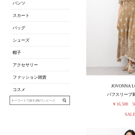
パンツ
スカート
バッグ
シューズ
帽子
アクセサリー
ファッション雑貨
JOVONNA 
コスメ
パフスリーブ
￥16,500
5
SAL