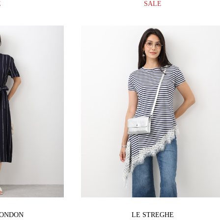
E
SALE
LONDON
LE STREGHE