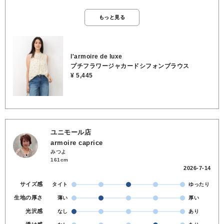
見え感が変わるのもポイント 明るめカラーのインナーだとチェック感
がしっかり👌 フロントは少し短めの抜け感ある前後差があるヒップに
もっと見る
かかる着丈 シワが気にならず扱いやすいしなやかなポリエステル素材
🎶 ●ポリエステル100％ ●洗濯 OK ●裏地 なし ●透け感 あり
●伸縮性 なし ●前後差のある着丈
l'armoire de luxe
プチフラワージャカードシフォンブラウス
¥ 5,445
ユニモール店
armoire caprice
みつよ
161cm
2026-7-14
サイズ感
タイト
ゆったり
生地の厚さ
薄い
厚い
光沢感
なし
あり