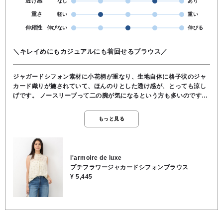
透け感
なし
あり
重さ
軽い
重い
伸縮性
伸びない
伸びる
＼キレイめにもカジュアルにも着回せるブラウス／
ジャガードシフォン素材に小花柄が重なり、生地自体に格子状のジャ
カード織りが施されていて、ほんのりとした透け感が、とっても涼し
げです。 ノースリーブって二の腕が気になるという方も多いのです
が、こちらは肩のラインがやや内側に入りすぎず、首元にボリューム
（シャーリング）があることで、視線が上に向いて腕がすっきり見え
もっと見る
るデザインになっています。 ⚪️アイボリー ・デニムでカジュアルダウ
ンしてもすごく可愛いです。 ・首元がシャーリングハイネックになっ
ているので、秋口にはジャケットやカーディガンのインナーとして着
ていただいても、胸元が寂しくならずに上品な着こなしが楽しめま
l'armoire de luxe
す。今から秋まで長く使える万能な一枚です♪ ★着丈 64cm ★身幅
プチフラワージャカードシフォンブラウス
48cm ●手洗い可能 ●ポリエステル100％
¥ 5,445