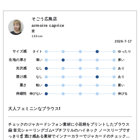
そごう広島店
armoire caprice
愛
163cm
2026-7-17
サイズ感
タイト
ゆったり
生地の厚さ
薄い
厚い
光沢感
なし
あり
透け感
なし
あり
重さ
軽い
重い
伸縮性
伸びない
伸びる
大人フェミニンなブラウス❗
チェックのジャカードシフォン素材に小花柄をプリントしたブラウス
🤗 首元シャーリングゴム×プチフリルのハイネック ノースリーブです
っきり☝️ 透け感ある素材でインナーカラーでジャカードのチェックの