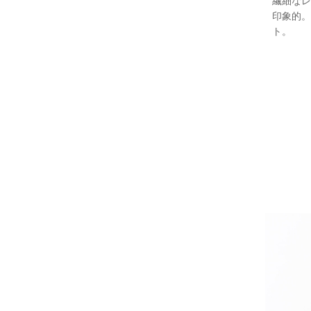
繊細なレ
印象的。
ト。