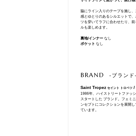
サイドラインで差がつく、抜け感
脇にライン入りのテープを施し、
感とゆとりのあるシルエットで、
ツを穿いてラフに合わせたり、前
ルも楽しめます。
裏地/インナー
なし
ポケット
なし
BRAND
-ブランド
Saint Tropez
/
セイント トロペツ
1986年、ハイストリートファ
スタートした ブランド。フェミ
ンセプトにコレクションを展開し
ています。