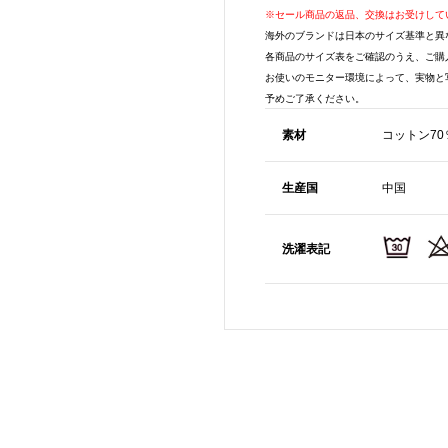
※セール商品の返品、交換はお受けして
海外のブランドは日本のサイズ基準と異
各商品のサイズ表をご確認のうえ、ご購
お使いのモニター環境によって、実物と
予めご了承ください。
素材
コットン70
生産国
中国
洗濯表記