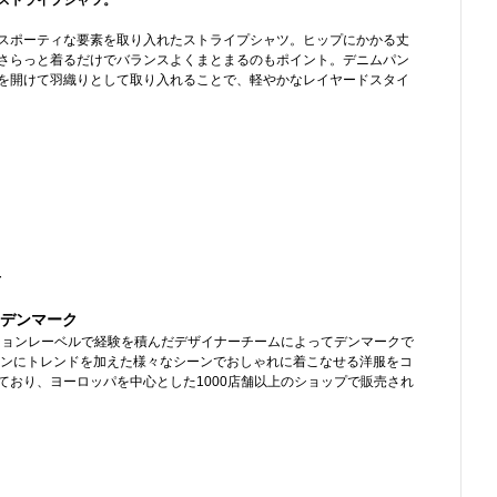
ストライプシャツ。
スポーティな要素を取り入れたストライプシャツ。ヒップにかかる丈
さらっと着るだけでバランスよくまとまるのもポイント。デニムパン
を開けて羽織りとして取り入れることで、軽やかなレイヤードスタイ
-
 デンマーク
ッションレーベルで経験を積んだデザイナーチームによってデンマークで
ニンにトレンドを加えた様々なシーンでおしゃれに着こなせる洋服をコ
ており、ヨーロッパを中心とした1000店舗以上のショップで販売され