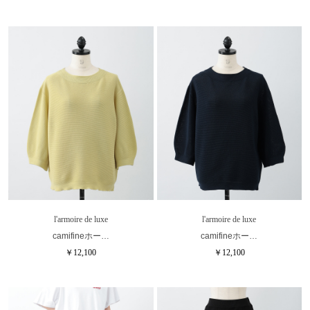
l'armoire de luxe
l'armoire de luxe
camifineホー…
camifineホー…
￥12,100
￥12,100