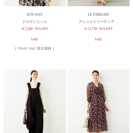
SUN WAY
LE STREGHE
ドルマンニット
アシンメトリーティア…
￥5,280
70％OFF
￥13,750
50％OFF
SALE
SALE
| FINAL SALE 限定価格 |