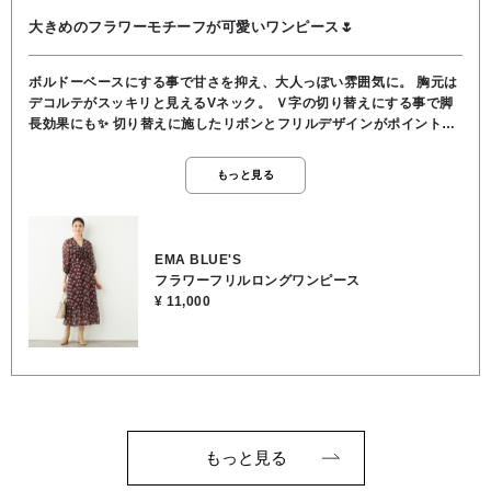
大きめのフラワーモチーフが可愛いワンピース🌷
ボルドーベースにする事で甘さを抑え、大人っぽい雰囲気に。 胸元は
デコルテがスッキリと見えるVネック。 Ｖ字の切り替えにする事で脚
長効果にも✨️ 切り替えに施したリボンとフリルデザインがポイントで
す🎵 後ろ身頃のウエストはゴムになっています。 自然なフィット感と
メリハリのあるシルエットでウエストラインをすっきりと見せてくれ
もっと見る
ます🌿 お袖はロングシーズン着回しやすい七分袖。 スカートには肌当
たりの優しいレーヨン素材の裏地付き。 トップスは裏地が無いのでキ
ャミソールやタンクトップなど、見せるインナー合わせがオススメで
す☺️ シワになりにくく、扱いやすいポリエステル素材。 裾のフレアが
EMA BLUE'S
軽やかに揺れ、上品でエレガントなワンピースです。 ご自宅でのお洗
フラワーフリルロングワンピース
濯もＯＫです。 素材 表地／ポリエステル100％ 裏地／レーヨ
¥ 11,000
ン100％
もっと見る