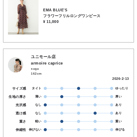
ントな印象に。裏地にはレーヨン100％を使用しているため、なめら
かな肌触りで着心地も快適です。1枚でさらりと着るのはもちろん、ジ
EMA BLUE'S
ャケットやカーディガンを羽織ればロングシーズン活躍！お出かけや
フラワーフリルロングワンピース
カフェ、ちょっとしたお食事など、大人のデイリースタイルを上品に
¥ 11,000
彩る一着です。●裏地スカート部分のみあり●透け感トップス部分あり
●ポケットなし●お洗濯可●表地／ポリエステル100％, 裏地／レーヨ
ン100％
ユニモール店
armoire caprice
suga
162cm
2026-2-13
サイズ感
タイト
ゆったり
生地の厚さ
薄い
厚い
光沢感
なし
あり
透け感
なし
あり
重さ
軽い
重い
伸縮性
伸びない
伸びる