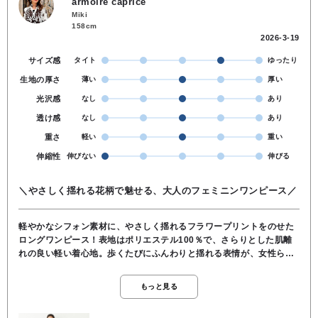
armoire caprice
Miki
158cm
2026-3-19
サイズ感
タイト
ゆったり
生地の厚さ
薄い
厚い
光沢感
なし
あり
透け感
なし
あり
重さ
軽い
重い
伸縮性
伸びない
伸びる
＼やさしく揺れる花柄で魅せる、大人のフェミニンワンピース／
軽やかなシフォン素材に、やさしく揺れるフラワープリントをのせた
ロングワンピース！表地はポリエステル100％で、さらりとした肌離
れの良い軽い着心地。歩くたびにふんわりと揺れる表情が、女性らし
いやわらかな雰囲気を演出します。デコルテをきれいに見せるVネッ
クに、胸元のさりげないフリルデザインがアクセント♪ ウエストは程
もっと見る
よくシェイプされており、すっきりとしたシルエットでスタイルアッ
プも叶います。裾にもフリル切り替えをあしらい、動きのあるエレガ