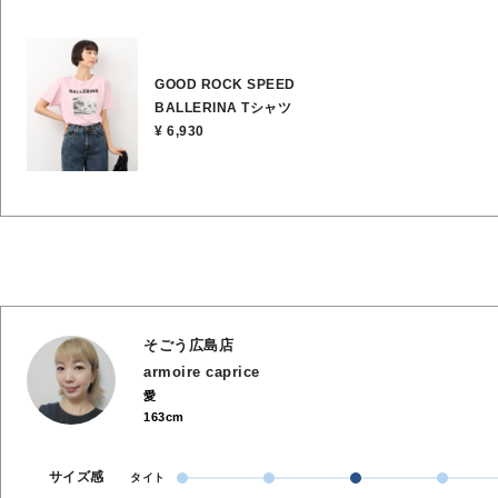
の方におすすめです。 1枚で着てもサマになりますが、ジャケットやカーディガンのインナ
ーとしても素敵で、胸元のロゴとフォトプリントが首元からちらっと見え
ディネートのいいアクセントになります。 スラックスやフレアスカートと合わせて、ミッ
GOOD ROCK SPEED
クススタイルを楽しむのも可愛いです。 ★着丈 62cm ★肩幅 43cm ★身幅 50cm ★袖丈
BALLERINA Tシャツ
19cm ●お洗濯可能 ●綿100％
¥ 6,930
そごう広島店
armoire caprice
愛
163cm
サイズ感
タイト