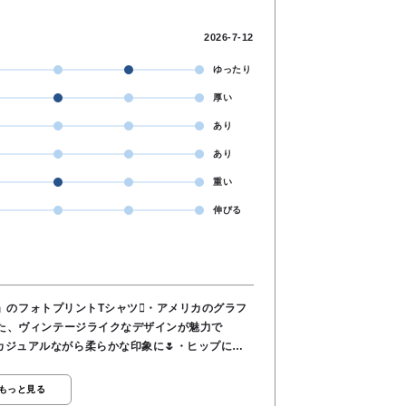
2026-7-12
ゆったり
厚い
あり
あり
重い
伸びる
ED」のフォトプリントTシャツ🫍・アメリカのグラフ
した、ヴィンテージライクなデザインが魅力で
カジュアルながら柔らかな印象に🌷・ヒップにか
りを自然にカバーしてくれます◎・デニムはもち
せやすく、夏のデイリーコーデに活躍する一枚で
もっと見る