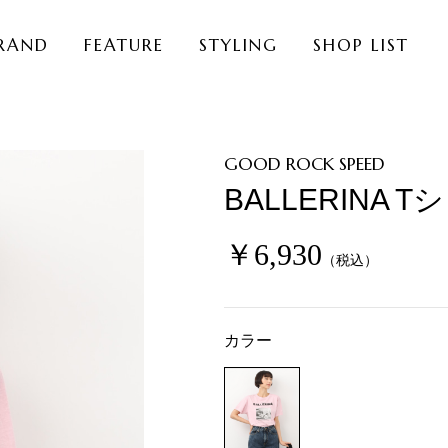
RAND
FEATURE
STYLING
SHOP LIST
GOOD ROCK SPEED
BALLERINA T
￥6,930
（税込）
カラー