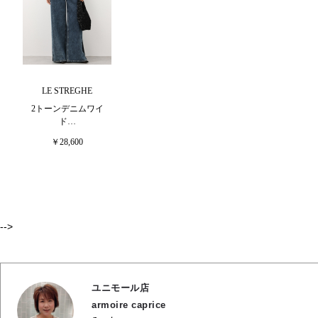
LE STREGHE
2トーンデニムワイ
ド…
￥28,600
-->
ユニモール店
armoire caprice