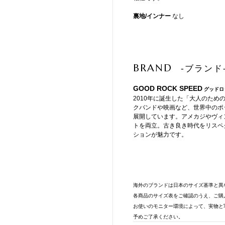
裏地/インナー
なし
BRAND
-ブランド
GOOD ROCK SPEED
グッドロ
2010年に誕生した「大人のための
クバンドや映画など、世界中のポ
展開しています。アメカジやヴィ
トを両立。古き良き時代をリスペ
ションが魅力です。
海外のブランドは日本のサイズ基準と異
各商品のサイズ表をご確認のうえ、ご購
お使いのモニター環境によって、実物と
予めご了承ください。