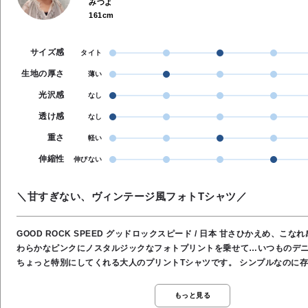
みつよ
161cm
サイズ感
タイト
生地の厚さ
薄い
光沢感
なし
透け感
なし
重さ
軽い
伸縮性
伸びない
＼甘すぎない、ヴィンテージ風フォトTシャツ／
GOOD ROCK SPEED グッドロックスピード / 日本 甘さひかえめ、こなれ感たっぷり♪や
わらかなピンクにノスタルジックなフォトプリントを乗せて…いつものデ
ちょっと特別にしてくれる大人のプリントTシャツです。 シンプルなのに存在感があり、1
枚でもインナーでもサマになる万能な着回しアイテムです。 淡いピンクなんですけれど、
モノクロのグラフィックが入っているので甘くなりすぎなくプリントも少
もっと見る
気で、デニムにインするだけで一気にお洒落になります。 大人っぽいカジュアルをお探し