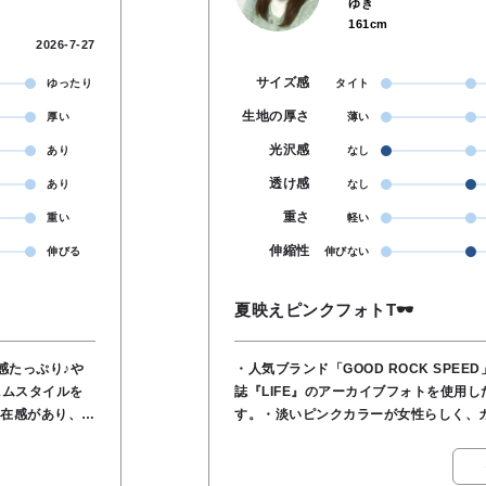
ゆき
161cm
2026-7-27
サイズ感
ゆったり
タイト
生地の厚さ
厚い
薄い
光沢感
あり
なし
透け感
あり
なし
重さ
重い
軽い
伸縮性
伸びる
伸びない
夏映えピンクフォトT🕶‪
・人気ブランド「GOOD ROCK SPE
ニムスタイルを
誌『LIFE』のアーカイブフォトを使用
す。・淡いピンクカラーが女性らしく、
かるやや長めの丈感で、気になる腰まわ
しレトロな雰囲
ろん、スカートやワイドパンツとも合わ
す‼️ 🟣素材 綿100％ 🟣洗濯機可能⭕️