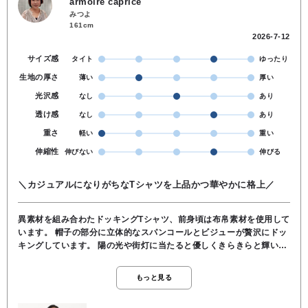
armoire caprice
みつよ
161cm
2026-7-12
サイズ感
タイト
ゆったり
生地の厚さ
薄い
厚い
光沢感
なし
あり
透け感
なし
あり
重さ
軽い
重い
伸縮性
伸びない
伸びる
＼カジュアルになりがちなTシャツを上品かつ華やかに格上／
異素材を組み合わたドッキングTシャツ、前身頃は布帛素材を使用して
います。 帽子の部分に立体的なスパンコールとビジューが贅沢にドッ
キングしています。 陽の光や街灯に当たると優しくきらきらと輝い
て、お顔周りを明るく見せてくれます。 プリントだけのTシャツより
もラフになりすぎず、綺麗めなスカートやスラックスとも相性が良い
もっと見る
です。 生地感もサラッとしていて肌触りが良く、1枚でしっかり着映
えするので、夏のコーディネートに迷ったときにとっても頼りになる1