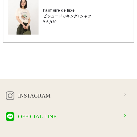
着です。 「総レースのスカート」やマキシ丈のスカートと合わせるこ
とで、「カジュアルときれいめのミックススタイル」のコーディネー
l'armoire de luxe
トになります♪ ★着丈 63cm ★肩幅 41cm ★身幅 54cm ★袖丈
ビジュードッキングTシャツ
21cm ●手洗い可能 ●本体／綿90％, 麻10％, ●別布／綿70％, ポリ
¥ 6,930
エステル30％
INSTAGRAM
OFFICIAL LINE