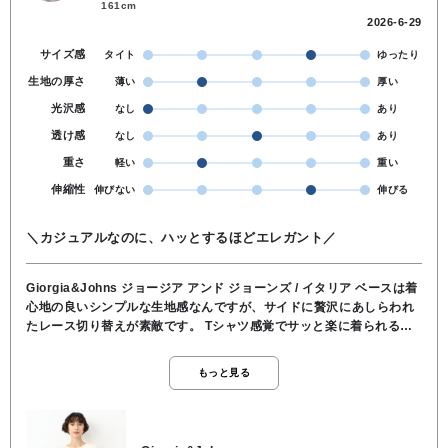
161cm
2026-6-29
サイズ感
タイト
ゆったり
生地の厚さ
薄い
厚い
光沢感
なし
あり
透け感
なし
あり
重さ
軽い
重い
伸縮性
伸びない
伸びる
＼カジュアルなのに、ハッとするほどエレガント／
Giorgia&Johns ジョージア アンド ジョーンズ / イタリア ベースは着
心地の良いシンプルな生地感なんですが、サイドに贅沢にあしらわれ
たレース切り替えが素敵です。 Tシャツ感覚でサッと楽に着られるの
に、ブラウスを着ているかのような華やかさが出るので、コーディネ
ートに迷った日にこれ1枚でバッチリ決まります。 レースの切り替え
もっと見る
や、高めのウエスト位置からふんわりと広がるデザインになっている
ので、視線が上にあがって脚長効果があります。 気になるお腹や腰ま
わりを自然に、おしゃれにカバーしてくれ、横から見たときも、レー
スの透け感とドレープがとっても綺麗に見えます。 夏のデイリー使い