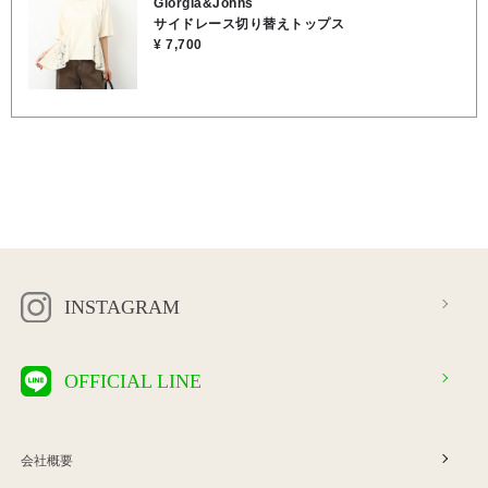
Giorgia&Johns
やお出かけにお勧めです♪ ★着丈 62cm ★肩幅 46cm ★身幅 50cm
サイドレース切り替えトップス
★袖丈 28c ●お洗濯可能 ●本体／コットン100％, ●レース部／コッ
¥ 7,700
トン100％
INSTAGRAM
OFFICIAL LINE
会社概要