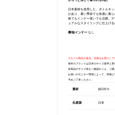
さらっと涼しく着られる1枚。
日本素材を使用した、ボトルネッ
があり、暑い季節でも快適に着ら
枚でもインナー使いでも活躍。デ
ュアルなスタイリングに仕上げる
裏地/インナー
なし
※セール商品の返品、交換はお受けして
海外のブランドは日本のサイズ基準と異
各商品のサイズ表をご確認のうえ、ご購
お使いのモニター環境によって、実物と
予めご了承ください。
素材
綿100％
生産国
日本