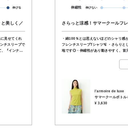
伸縮性
伸びる
伸びない
々と美しく／
さらっと涼感！サマークールフレ
品に見せてくれ
・綿100％とは思えないほどのシャリ感
フレンチスリーブTシャツ🫧 ・さらりとした清涼感のある肌触りで、暑い季節も快適な着心
地です◎・伸縮性があり動きやすく、首
らのカットソー
上品な印象に✨ ・1枚でさらっと着るのはもちろん、ジャケットやシャツのインナーとして
ても、下着が見
も活躍する、着回し力抜群のアイテムです‼
🟢素材 綿100％ 🟢手洗い可能⭕️
ャ
ながら、ブラウ
l'armoire de luxe
のインナーとし
サマークールボトル
¥ 3,630