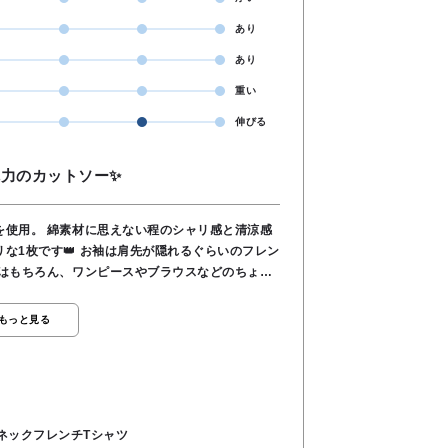
あり
あり
重い
伸びる
力のカットソー✨️
を使用。 綿素材に思えない程のシャリ感と清涼感
な1枚です👑 お袖は肩先が隠れるぐらいのフレン
いはもちろん、ワンピースやブラウスなどのちょっ
は少し長めでパンツスタイルにも◎ 薄手の生地感で
コーディネートに着回しの効く1枚です⭐️ ご自宅
もっと見る
ネックフレンチTシャツ