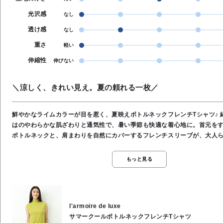
光沢感
なし
透け感
なし
重さ
軽い
伸縮性
伸びない
＼涼しく、きれい見え。夏の頼れる一枚／
鮮やかなライムカラーが目を惹く、夏映えボトルネックフレンチTシャツ♪ 綿
はのやわらかな肌ざわりと通気性で、暑い季節も快適な着心地に。首元を
ボトルネックと、肩まわりを自然にカバーするフレンチスリーブが、大人
演出します。シンプルながら一枚で着映えし、毎日のコーデに彩りを添え
です。●裏地なし●サラっと涼しい●綿100％●お洗濯OK
もっと見る
l'armoire de luxe
サマークールボトルネックフレンチTシャツ