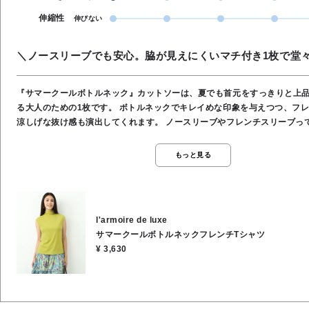
伸縮性
伸びない
＼ノースリーブでも安心。脇が見えにくいマチ付き1枚で堂
『サマークールボトルネック』カットソーは、夏でも首元をすっきりと上
る大人のための1枚です。 ボトルネックでキレイめな印象を与えつつ、フレンチスリーブで
涼しげな抜け感も演出してくれます。 ノースリーブやフレンチスリーブって、『インナー
や下着が見えてしまうのが心配……』というお悩みはありませんか？ こち
は、脇の部分にしっかりマチが付いているので、手を上げたり動いたりし
もっと見る
えにくいようになっています♪ インナー選びに迷わず1枚で安心して着ていただけます。 首
元もしっかりカバーしてくれるので、上品で大人っぽい肌見せが叶います。 暑い夏はTシ
ツばかりになりがちですが、これなら着心地はカットソーのラクさであり
スのような『きちんと感』が出せます。 ※ライムグリーンは、鮮やかな夏のスタイリング
l'armoire de luxe
を華やかに彩るカラーバリエーションです。 ※ジャケットやカーディガン
サマークールボトルネックフレンチTシャツ
ても首元にニュアンスが出て、秋口まで長く大活躍してくれます。 ★着丈 59cm ★身幅
¥ 3,630
42cm ●手洗い可能 ●綿100％