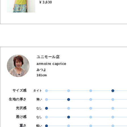
¥ 3,630
ユニモール店
armoire caprice
みつよ
161cm
サイズ感
タイト
生地の厚さ
薄い
光沢感
なし
透け感
なし
重さ
軽い