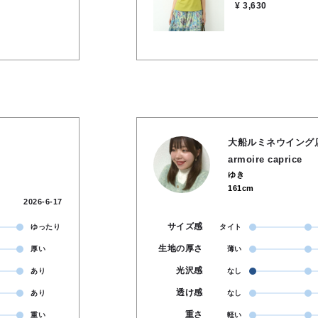
¥ 3,630
大船ルミネウイング
armoire caprice
ゆき
161cm
2026-6-17
サイズ感
ゆったり
タイト
生地の厚さ
厚い
薄い
光沢感
あり
なし
透け感
あり
なし
重さ
重い
軽い