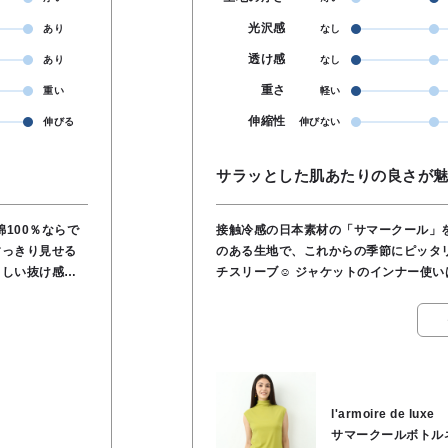
光沢感
あり
なし
透け感
あり
なし
重さ
重い
軽い
伸縮性
伸びる
伸びない
サラッとした肌あたりの良さが魅
100％ならで
接触冷感の日本素材の「サマークール」
すっきり見せる
のある生地で、これからの季節にピッタリ
らしい抜け感を
チスリーブ☺️ ジャケットのインナー使
る万能トップス
とした重ね着にもオススメです🎵 着丈
ボトムにインスタイルもしやすく、幅広い
でのお洗濯もOKです。 素材／綿100％
l'armoire de luxe
サマークールボトル