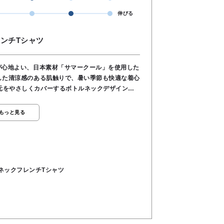
伸びる
ンチTシャツ
が心地よい、日本素材「サマークール」を使用した
元をやさしくカバーするボトルネックデザインで
️ 🟢カラー展開 ライトグリーン/ピンク/ブラック
もっと見る
ネックフレンチTシャツ