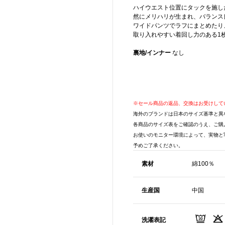
ハイウエスト位置にタックを施し
然にメリハリが生まれ、バランス
ワイドパンツでラフにまとめたり
取り入れやすい着回し力のある1
裏地/インナー
なし
※セール商品の返品、交換はお受けして
海外のブランドは日本のサイズ基準と異
各商品のサイズ表をご確認のうえ、ご購
お使いのモニター環境によって、実物と
予めご了承ください。
素材
綿100％
生産国
中国
洗濯表記