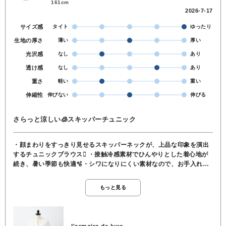
161cm
2026-7-17
サイズ感
タイト
ゆったり
生地の厚さ
薄い
厚い
光沢感
なし
あり
透け感
なし
あり
重さ
軽い
重い
伸縮性
伸びない
伸びる
さらっと涼しい🧊スキッパーチュニック
・顔まわりをすっきり見せるスキッパーネックが、上品な印象を演出
するチュニックブラウス🫍 ・接触冷感素材でひんやりとした着心地が
続き、暑い季節も快適🫧・シワになりにくい素材なので、お手入れが
しやすく、忙しい毎日にもぴったりです👍 ・ヒップが隠れる安心感の
ある着丈で、体型カバーも叶える一枚。・パンツとの相性が良く、通
もっと見る
勤やオフィススタイルはもちろん、お出かけにも活躍する着回し力抜
群のアイテムです🧩 ⚪️カラー展開 ホワイト/ネイビー ⚪️素材 ポリエス
テル100％ ⚪️洗濯機可能⭕️