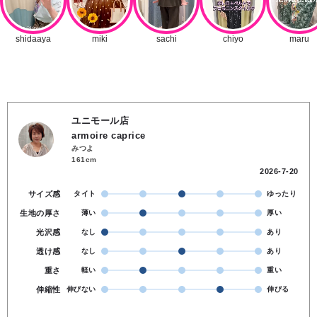
ユニモール店
armoire caprice
みつよ
161cm
2026-7-20
サイズ感
タイト
ゆったり
生地の厚さ
薄い
厚い
光沢感
なし
あり
透け感
なし
あり
重さ
軽い
重い
伸縮性
伸びない
伸びる