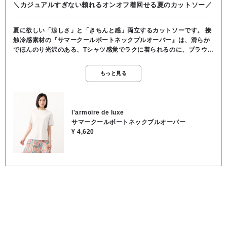
＼カジュアルすぎない頼れるオンオフ着回せる夏のカットソー／
夏に欲しい「涼しさ」と「きちんと感」両立するカットソーです。 接
触冷感素材の『サマークールボートネックプルオーバー』は、滑らか
でほんのり光沢のある、Tシャツ感覚でラクに着られるのに、ブラウス
のような『きちんと感』があります。 首元を上品に、デコルテをすっ
きりと見せてくれる美しいボートネックで、袖丈も短すぎず、二の腕
もっと見る
の一番気になるところを自然にカバーしてくれ長さです。 お仕事用の
ジャケットのインナーとしてはもちろん、お休みの日に柄物のスカー
トやデニムと合わせても素敵です。 汗ばむ季節に嬉しいクールな着心
地でありながら、ラフになりすぎない上品なデザイン、顔周りをすっ
l'armoire de luxe
きりと魅せるボートネックは、広すぎない開き具合で、大人の品の良
サマークールボートネックプルオーバー
さがあります。 気になる二の腕をスマートにカバーする長めの半袖丈
¥ 4,620
も嬉しいポイントです♪ ★着丈 53cm ★肩幅 40cm ★身幅 46cm ★
袖丈 23cm ●手洗い可能 ●綿100％