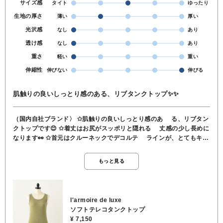
サイズ感
タイト
ゆったり
生地の厚さ
薄い
厚い
光沢感
なし
あり
透け感
なし
あり
重さ
軽い
重い
伸縮性
伸びない
伸びる
肌触りの良いしっとり感のある、リブタンクトップ✨✨
（国内自社ブランド〉 ✩肌触りの良いしっとり感のあ る、リブタン
クトップです😊 ✩着丈はお尻がスッポリと隠れる 丈感の少し長めに
なります👀 ✩首元はクルーネックでデコルテ ラインが、とてもキレ
イに見え ます🎵🤭 ✩素材… 綿100% ✩取り扱い方法… 手洗い可
もっと見る
l'armoire de luxe
ソフトテレコタンクトップ
¥ 7,150