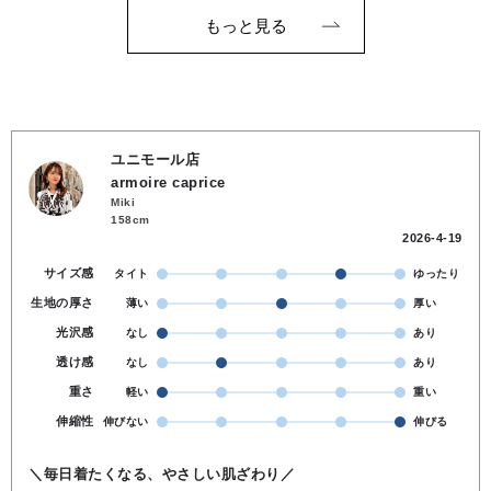
もっと見る
ユニモール店
armoire caprice
Miki
158cm
2026-4-19
サイズ感
タイト
ゆったり
生地の厚さ
薄い
厚い
光沢感
なし
あり
透け感
なし
あり
重さ
軽い
重い
伸縮性
伸びない
伸びる
＼毎日着たくなる、やさしい肌ざわり／