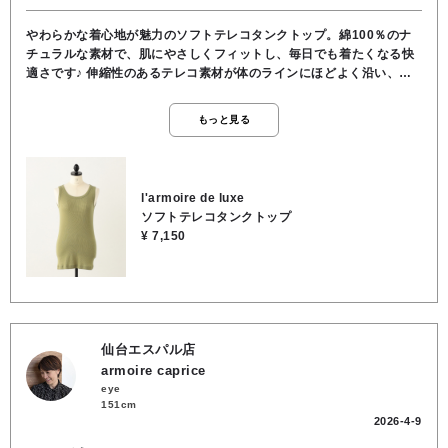
やわらかな着心地が魅力のソフトテレコタンクトップ。綿100％のナ
チュラルな素材で、肌にやさしくフィットし、毎日でも着たくなる快
適さです♪ 伸縮性のあるテレコ素材が体のラインにほどよく沿い、す
っきりとしたシルエットを演出。インナーとしてはもちろん、一枚で
もきれいに着られるシンプルなデザインです。ジャケットやシャツの
もっと見る
インナーに合わせやすく、コーディネートを引き締めてくれる万能ア
イテム。季節を問わず活躍する、着回し力の高いベーシックタンクト
ップです。●綿100％●お洗濯可
l'armoire de luxe
ソフトテレコタンクトップ
¥ 7,150
仙台エスパル店
armoire caprice
eye
151cm
2026-4-9