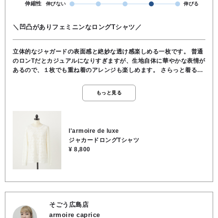
伸縮性
伸びない
伸びる
＼凹凸がありフェミニンなロングTシャツ／
立体的なジャガードの表面感と絶妙な透け感楽しめる一枚です。 普通
のロンTだとカジュアルになりすぎますが、生地自体に華やかな表情が
あるので、１枚でも重ね着のアレンジも楽しめます。 さらっと着るだ
けでスッキリとした印象がありコーディネートに奥行きが出ます。 シ
ワも気になりにくい素材なので、デイリーからお出かけまで、クロー
もっと見る
ゼットにあると一番手に取ってしまうタイプ１枚です。 表面に凹凸が
あることで体のラインを拾いすぎず、視覚的にすっきり見えます。 ほ
んのりとした透け感は上品で、お肌を出しすぎずに抜け感がありま
す。 ★着丈56cm/肩幅38cm/身幅47cm/袖丈58cm ●お洗濯可能 ●本
l'armoire de luxe
体／ポリエステル95％, ポリウレタン5％, ●別布部分／綿100％
ジャカードロングTシャツ
¥ 8,800
そごう広島店
armoire caprice