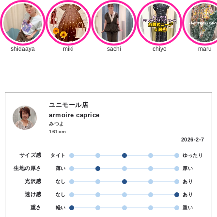
ユニモール店
armoire caprice
みつよ
161cm
2026-2-7
サイズ感
タイト
ゆったり
生地の厚さ
薄い
厚い
光沢感
なし
あり
透け感
なし
あり
重さ
軽い
重い