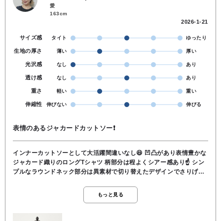
愛
163cm
2026-1-21
サイズ感
タイト
ゆったり
生地の厚さ
薄い
厚い
光沢感
なし
あり
透け感
なし
あり
重さ
軽い
重い
伸縮性
伸びない
伸びる
表情のあるジャカードカットソー❗
インナーカットソーとして大活躍間違いなし😆 凹凸があり表情豊かな
ジャカード織りのロングTシャツ 柄部分は程よくシアー感あり☝️ シン
プルなラウンドネック部分は異素材で切り替えたデザインでさりげな
くアクセント😃 インナーとしても1枚着としてもOKな程よいゆとりあ
るシルエット 腰にしっかりかかる安心な着丈 ●本体:ポリエステル
もっと見る
95％ ポリウレタン5％ 別布部分:綿100％ ●洗濯 OK ●裏地 な
し ●透け感 あり ●伸縮性 あり